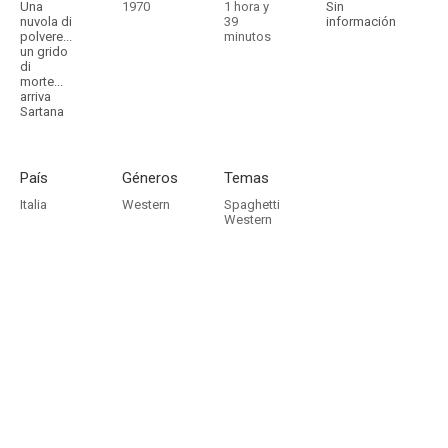
Una
1970
1 hora y
Sin
nuvola di
39
información
polvere...
minutos
un grido
di
morte...
arriva
Sartana
País
Géneros
Temas
Italia
Western
Spaghetti
Western