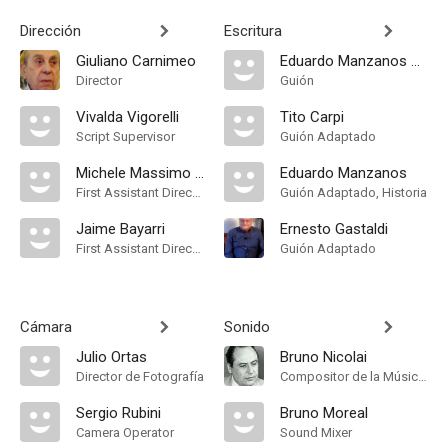
Dirección
Escritura
Giuliano Carnimeo
Eduardo Manzanos Brochero
Director
Guión
Vivalda Vigorelli
Tito Carpi
Script Supervisor
Guión Adaptado
Michele Massimo Tarantini
Eduardo Manzanos
First Assistant Director
Guión Adaptado, Historia
Jaime Bayarri
Ernesto Gastaldi
First Assistant Director
Guión Adaptado
Cámara
Sonido
Julio Ortas
Bruno Nicolai
Director de Fotografía
Compositor de la Música Original
Sergio Rubini
Bruno Moreal
Camera Operator
Sound Mixer