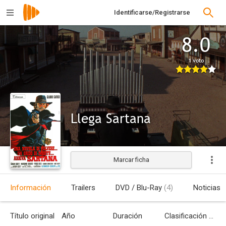
Identificarse/Registrarse
8.0
1 voto
Llega Sartana
Marcar ficha
Estrenada
Información
Trailers
DVD / Blu-Ray
(4)
Noticias
Título original
Año
Duración
Clasificación por edades