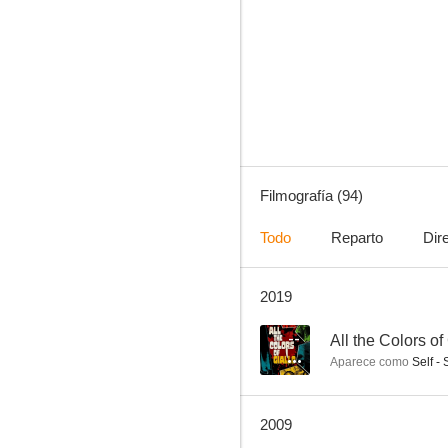
La maldición de los Karnstein
6.5
Filmografía (94)
Todo
Reparto
Dir
2019
Los gigantes de Roma
6.0
--
All the Colors of
Aparece como
Self - 
2009