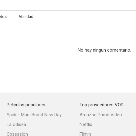
otos
Afinidad
Après la chute
Iris Blu
--
--
No hay ningun comentario.
Peliculas populares
Top proveedores VOD
El capitán Maffei
Pizza Connection
La fuerza de
Spider-Man: Brand New Day
Amazon Prime Video
--
--
La odisea
Netflix
Obsession
Filmin