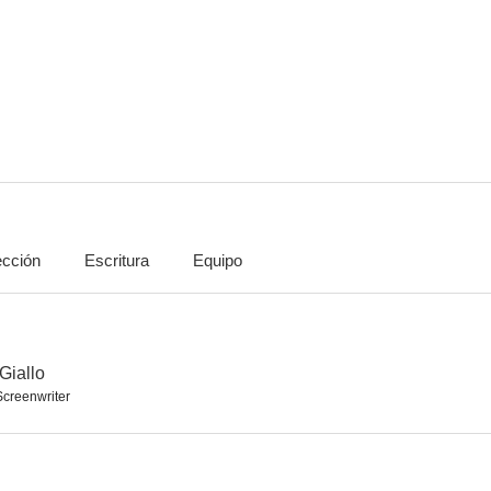
El genio
Mi nombre es Ninguno
6.2
6.1
ección
Escritura
Equipo
El día de la ira
2019, tras la caída de Nueva York
6.0
5.8
 Giallo
Screenwriter