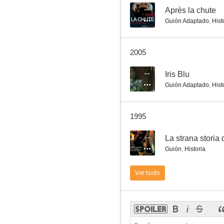
--
Après la chute
Guión Adaptado
,
Hist
La décima víctima (La víctima número diez)
2005
5.0
--
Iris Blu
Guión Adaptado
,
Hist
1995
--
La strana storia 
Guión
,
Historia
Extraña muerte de una menor
Ver todo
--