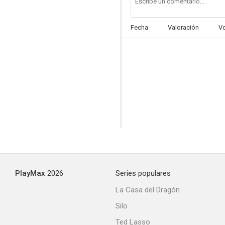
Fecha
Valoración
V
All the Colors of Giallo
--
PlayMax
2026
Series populares
L'assassino è ancora tra noi
La Casa del Dragón
--
Silo
Ted Lasso