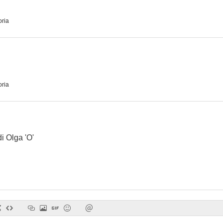
oria
El cuerpo y el látigo
Torso: Violencia carnal
5.0
4.7
oria
di Olga 'O'
El valle de los hombres de piedra
Gran duelo al amanecer
Las lágrimas d
--
--