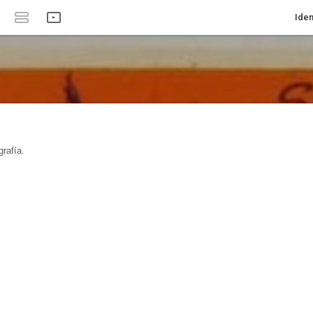
Iden
rafía.