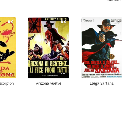
8.0
8.0
8.0
scorpión
Arizona vuelve
Llega Sartana
7.0
7.0
6.8