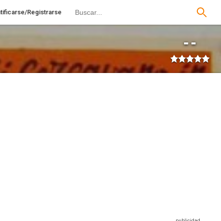
tificarse/Registrarse
--