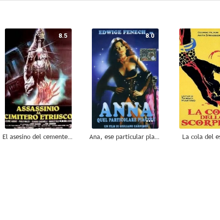
8.5
8.0
El asesino del cementerio etrusco
Ana, ese particular placer
La cola del e
7.7
7.6