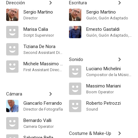
Dirección
Escritura
Sergio Martino
Sergio Martino
Director
Guión, Guión Adaptado
Marisa Calia
Ernesto Gastaldi
Script Supervisor
Guión, Guión Adaptado, Historia
Tiziana De Nora
Second Assistant Director
Sonido
Michele Massimo Tarantini
Luciano Michelini
First Assistant Director
Compositor de la Música Original
Massimo Mariani
Boom Operator
Cámara
Giancarlo Ferrando
Roberto Petrozzi
Director de Fotografía
Sound
Bernardo Valli
Camera Operator
Costume & Make-Up
Salvatore Bella