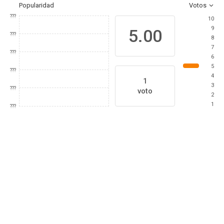
Popularidad
Votos
???
10
9
5.00
???
8
7
???
6
5
???
4
1
3
???
voto
2
1
???