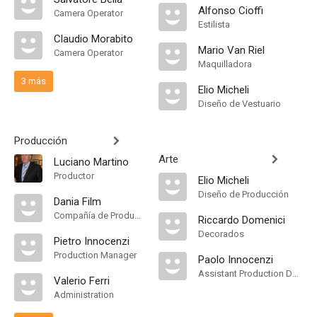
Alfonso Cioffi
Camera Operator
Estilista
Claudio Morabito
Mario Van Riel
Camera Operator
Maquilladora
3 más
Elio Micheli
Diseño de Vestuario
Producción
Arte
Luciano Martino
Productor
Elio Micheli
Diseño de Producción
Dania Film
Compañía de Produccion
Riccardo Domenici
Decorados
Pietro Innocenzi
Production Manager
Paolo Innocenzi
Assistant Production Design
Valerio Ferri
Administration