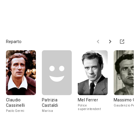
Reparto
Claudio
Patrizia
Mel Ferrer
Massimo G
Cassinelli
Castaldi
Police
Gaudenzio P
superintendent
Paolo Germi
Marisa