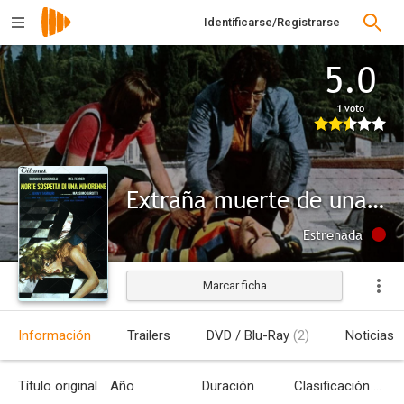
Identificarse/Registrarse
5.0
1 voto
Extraña muerte de una menor
Estrenada
Marcar ficha
Información
Trailers
DVD / Blu-Ray
(2)
Noticias
Título original
Año
Duración
Clasificación por edades