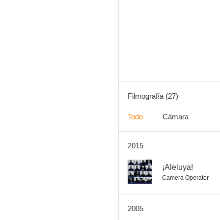
Las lágrimas de Jennifer
--
Filmografía (27)
Todo
Cámara
2015
Sprint especial
--
--
¡Aleluya!
Camera Operator
2005