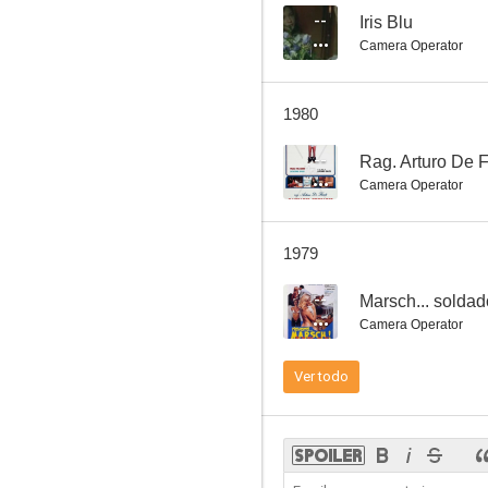
--
Iris Blu
Camera Operator
Pensión Paraíso
1980
--
--
Rag. Arturo De F
Camera Operator
1979
--
Marsch... soldad
Camera Operator
Speed Racer
Ver todo
--