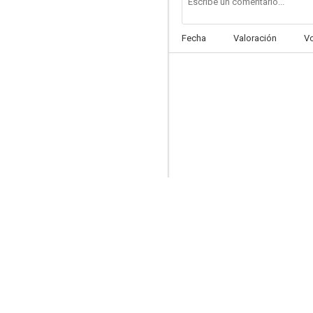
Fecha
Valoración
V
Caza al marsellés
--
Forza 'G'
--