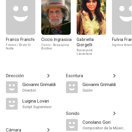
Franco Franchi
Ciccio Ingrassia
Gabriella
Fulvia Fra
Giorgelli
Franco / Bruto Di
Ciccio - Rosaspina
Signora Ana
Notte
Brother
Rosaspina
Lacantara
Dirección
Escritura
Giovanni Grimaldi
Giovanni Grimaldi
Director
Guión
Luigina Lovari
Script Supervisor
Sonido
Coriolano Gori
Compositor de la Música Original, Música
Cámara