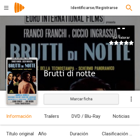
Identificarse/Registrarse
--
Sin valorar
Brutti di notte
Marcar ficha
Información
Trailers
DVD / Blu-Ray
Noticias
Título original
Año
Duración
Clasificación por edades