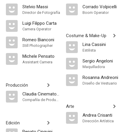
Stelvio Massi
Corrado Volpicelli
Director de Fotografía
Boom Operator
Luigi Filippo Carta
Camera Operator
Costume & Make-Up
Romeo Bianconi
Lina Cassini
Still Photographer
Estilista
Michele Pensato
Sergio Angeloni
Assistant Camera
Maquilladora
Rosanna Andreoni
Diseño de Vestuario
Producción
Claudia Cinematografica
Compañía de Produccion
Arte
Andrea Crisanti
Dirección Artística
Edición
Renato Cinquini