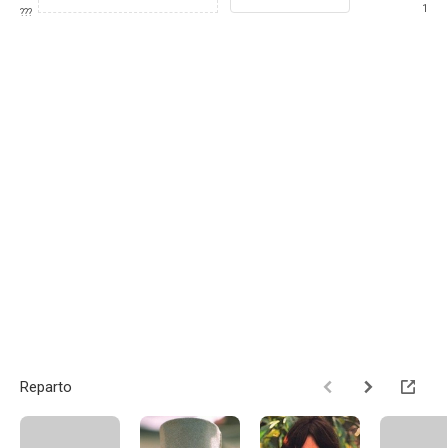
1
???
Reparto