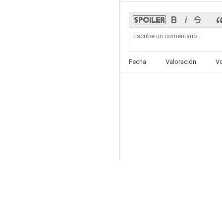
Una cuestión de honor
Fecha
Valoración
V
--
El conquistador de la Atlántida
--