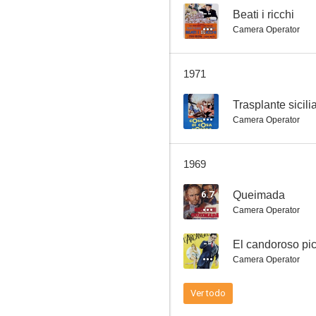
--
Beati i ricchi
Camera Operator
La policía agradece
1971
--
--
Trasplante sicili
Camera Operator
1969
6.7
Queimada
Camera Operator
El candoroso picapleitos
--
El candoroso pic
--
Camera Operator
Ver todo