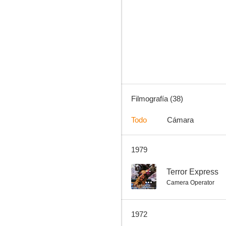
Queimada
5.0
Filmografía (38)
Todo
Cámara
1979
La conquista de la Atlántida
--
--
Terror Express
Camera Operator
1972