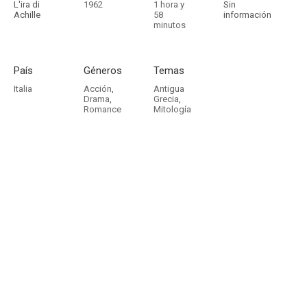
L'ira di
1962
1 hora y
Sin
Achille
58
información
minutos
País
Géneros
Temas
Italia
Acción
,
Antigua
Drama
,
Grecia
,
Romance
Mitología