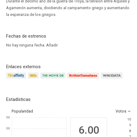
Durante el décimo año de la guerra de Troya, la tensión entre Aquiles y
Agamenón aumenta, dividiendo al campamento griego y aumentando
la esperanza de los griegos.
Fechas de estrenos
No hay ninguna fecha.
Añadir
Enlaces externos
Estadísticas
Popularidad
Votos
???
10
9
6.00
???
8
7