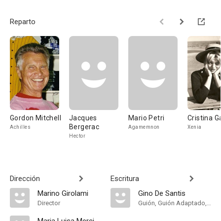
Reparto
Gordon Mitchell
Jacques
Mario Petri
Cristina G
Bergerac
Achilles
Agamemnon
Xenia
Hector
Dirección
Escritura
Marino Girolami
Gino De Santis
Director
Guión, Guión Adaptado, Historia