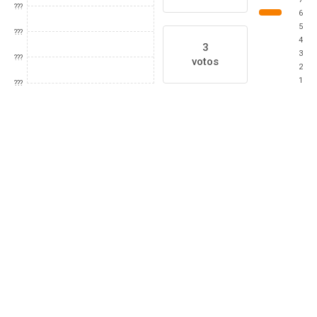
???
6
5
???
4
3
3
???
votos
2
1
???