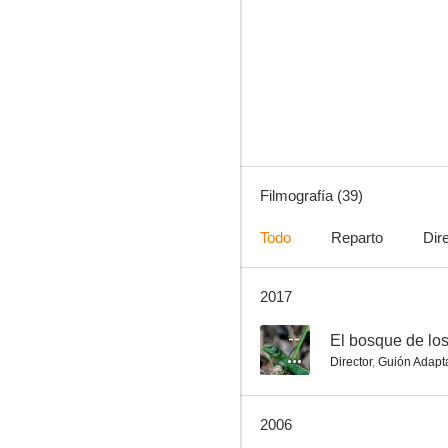
La espada del vencedor
--
Filmografía (39)
Todo
Reparto
Dir
2017
El bosque de los héroes
--
--
El bosque de lo
Director
,
Guión Adapt
2006