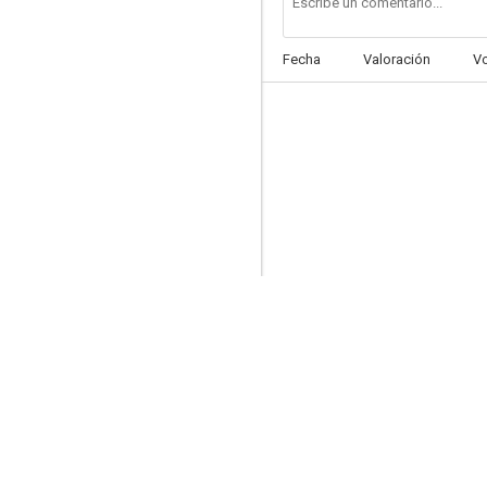
Fecha
Valoración
V
Terror Express
--
Emanuelle viciosa
--