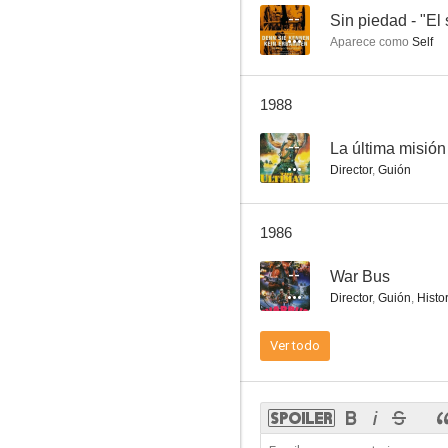
--
Sin piedad - "El
Aparece como
Self
La última misión
1988
--
--
La última misión
Director
,
Guión
1986
--
War Bus
Director
,
Guión
,
Histo
El tesoro de las cuatro coronas
Ver todo
--