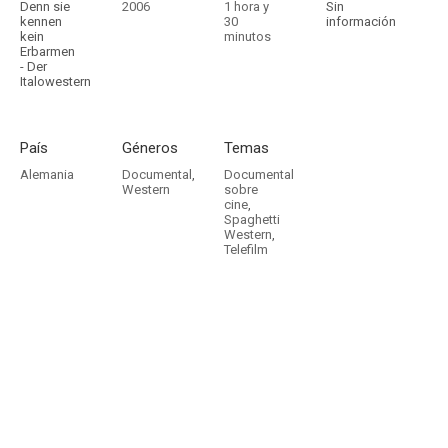
Denn sie
2006
1 hora y
Sin
kennen
30
información
kein
minutos
Erbarmen
- Der
Italowestern
País
Géneros
Temas
Alemania
Documental
,
Documental
Western
sobre
cine
,
Spaghetti
Western
,
Telefilm