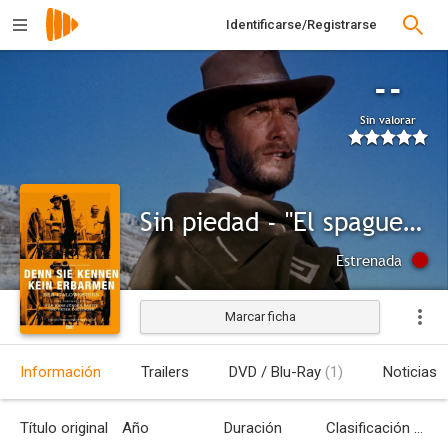
Identificarse/Registrarse
--
Sin valorar
Sin piedad - "El spagueti western"
Estrenada
Marcar ficha
Información
Trailers
DVD / Blu-Ray
(1)
Noticias
Título original
Año
Duración
Clasificación por edades