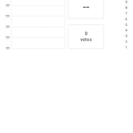
9
--
???
8
7
???
6
5
???
4
0
3
???
votos
2
1
???