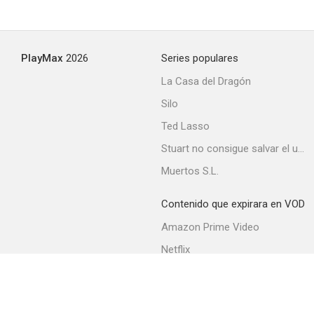
En nombre del papa rey
PlayMax
2026
Series populares
--
La Casa del Dragón
Silo
Ted Lasso
Stuart no consigue salvar el universo
Muertos S.L.
Contenido que expirara en VOD
El Gladiador
Amazon Prime Video
--
Netflix
Filmin
Movistar+