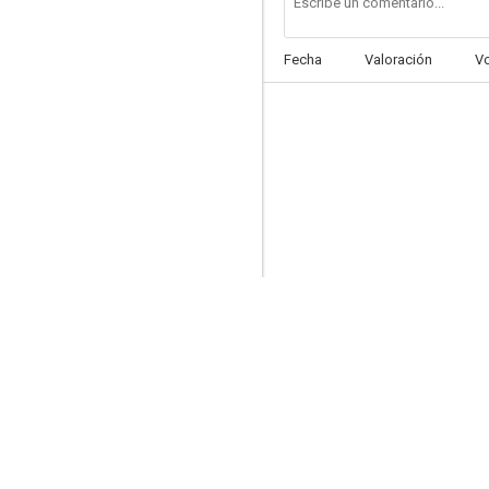
Fecha
Valoración
V
¡Puños fuera!
6.5
Dos súper-policías
6.0