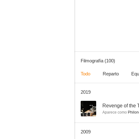
...Y si no, nos enfadamos
7.5
Filmografía (100)
Todo
Reparto
Equ
2019
Tuareg
7.4
--
Revenge of the 
Aparece como
Philon
2009