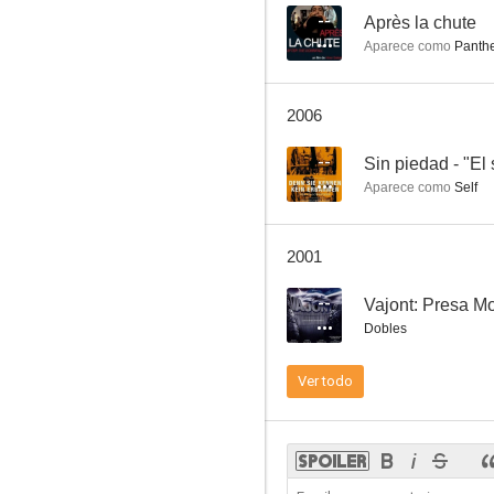
--
Après la chute
Aparece como
Panther
Texas, 1870 (El retorno de Sabata)
2006
7.1
--
Sin piedad - "El
Aparece como
Self
2001
--
Vajont: Presa Mo
Dobles
Par-Impar
Ver todo
6.5