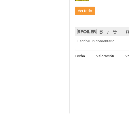
Ver todo
Cuidado con las señoras
--
Fecha
Valoración
V
Dos mil dólares por Coyote
--