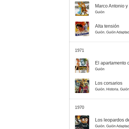
6.9
Marco Antonio y
Guión
Alta tensión
--
Alta tensión
Guión
,
Guión Adapta
--
1971
6.5
El apartamento d
Guión
--
Los corsarios
Guión
,
Historia
,
Guió
Los corsarios
--
1970
8.0
Los leopardos de
Guión
,
Guión Adapta