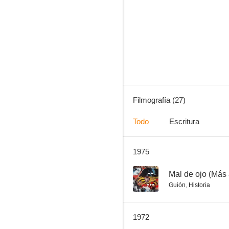
Una señora llamada Andrés
6.0
Filmografía (27)
Todo
Escritura
1975
Juventud a la intemperie
--
--
Mal de ojo (Más 
Guión
,
Historia
1972