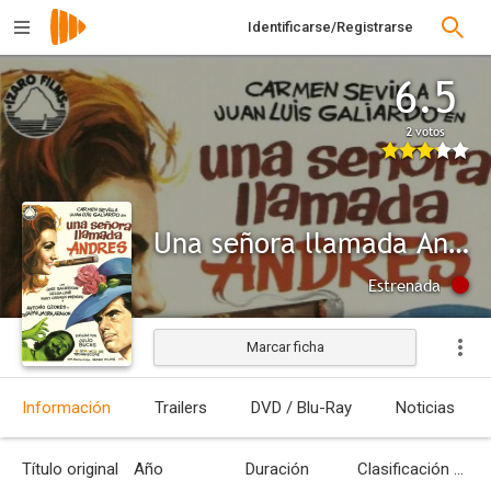
Identificarse/Registrarse
6.5
2 votos
Una señora llamada Andrés
Estrenada
Marcar ficha
Información
Trailers
DVD / Blu-Ray
Noticias
Título original
Año
Duración
Clasificación por edades