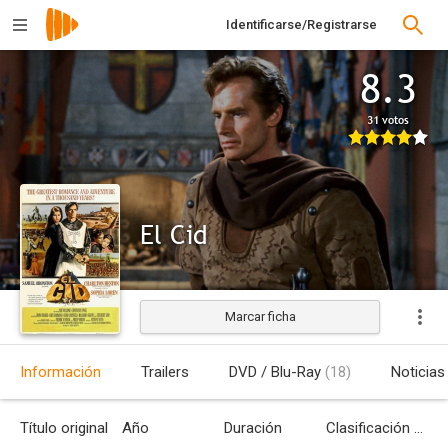
Identificarse/Registrarse
8.3
31 votos
El Cid
Marcar ficha
Estrenada
Información
Trailers
DVD / Blu-Ray
(18)
Noticias
Título original
Año
Duración
Clasificación por edades