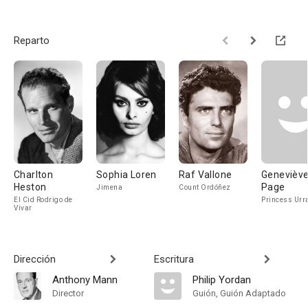
Reparto
Charlton
Sophia Loren
Raf Vallone
Genevièv
Heston
Page
Jimena
Count Ordóñez
El Cid Rodrigo de
Princess Urr
Vivar
Dirección
Escritura
Anthony Mann
Philip Yordan
Director
Guión, Guión Adaptado