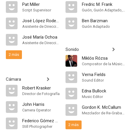
Pat Miller
Fredric M. Frank
Script Supervisor
Guión, Guión Adaptado, Historia
José López Rodero
Ben Barzman
Asistente de Dirección
Guión Adaptado
José María Ochoa
Asistente de Dirección
Sonido
2 más
Miklós Rózsa
Compositor de la Música Original
Verna Fields
Cámara
Sound Editor
Robert Krasker
Edna Bullock
Director de Fotografía
Music Editor
John Harris
Gordon K. McCallum
Camera Operator
Mezclador de Re-Grabación de Sonido
Federico Gómez Grau
2 más
Still Photographer