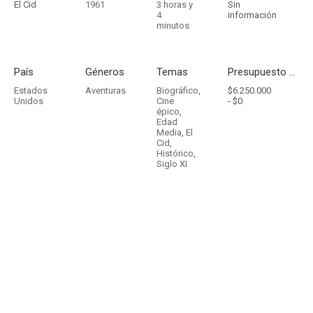
El Cid
1961
3 horas y
Sin
4
información
minutos
País
Géneros
Temas
Presupuesto - Ingresos
Estados
Aventuras
Biográfico
,
$6.250.000
Unidos
Cine
-
$0
épico
,
Edad
Media
,
El
Cid
,
Histórico
,
Siglo XI