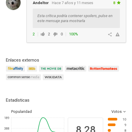
Andeltor
Hace 7 años y 11 meses
8
Esta crítica podría contener spoilers, pulse en
este mensaje para mostrarla
2
2
0
100%
Responder
Enlaces externos
Estadísticas
Popularidad
Votos
189
10
9
8.28
388
8