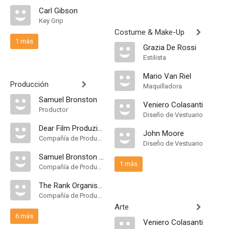
Carl Gibson
Key Grip
Costume & Make-Up
1 más
Grazia De Rossi
Estilista
Mario Van Riel
Producción
Maquilladora
Samuel Bronston
Veniero Colasanti
Productor
Diseño de Vestuario
Dear Film Produzione
John Moore
Compañía de Produccion
Diseño de Vestuario
Samuel Bronston Productions
1 más
Compañía de Produccion
The Rank Organisation
Compañía de Produccion
Arte
6 más
Veniero Colasanti