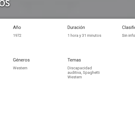
os
Año
Duración
Clasif
1972
1 hora y 31 minutos
Sin inf
Géneros
Temas
Western
Discapacidad
auditiva
,
Spaghetti
Western