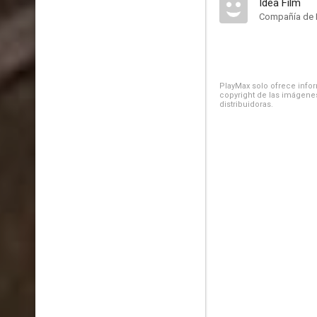
Idea Film
Compañía de 
PlayMax solo ofrece inform
copyright de las imágenes
distribuidoras.