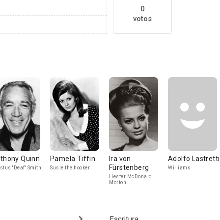
0
votos
thony Quinn
Pamela Tiffin
Ira von
Adolfo Lastretti
Fürstenberg
stus 'Deaf' Smith
Susie the hooker
Williams
Hester McDonald
Morton
Escritura