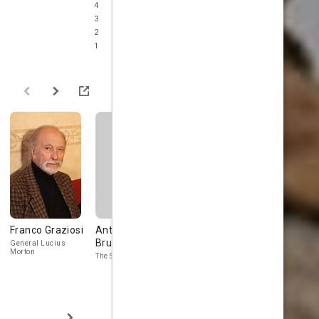
4
3
2
1
Franco Graziosi
Antonino Faà di
Renato
Francesca
Bruno
Romano
Benedetti
General Lucius
Morton
The Senator
J.M. Hoffman
Mrs. Porter th
Madame