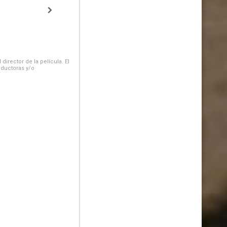
irector de la película. El
oductoras y/o