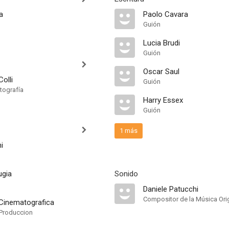
a
Paolo Cavara
Guión
Lucia Brudi
Guión
Oscar Saul
Colli
Guión
tografía
Harry Essex
Guión
1 más
i
ugia
Sonido
Daniele Patucchi
Compositor de la Música Orig
Cinematografica
Produccion