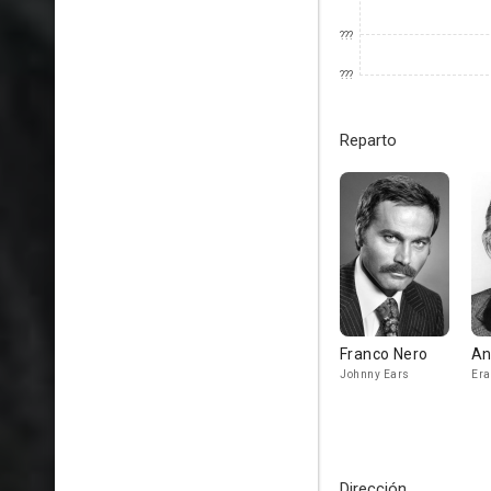
???
???
Reparto
Franco Nero
An
Johnny Ears
Era
Dirección