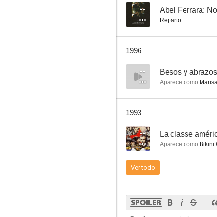
--
Abel Ferrara: No
Reparto
Viva Max
1996
--
--
Besos y abrazos
Aparece como
Marisa
1993
--
La classe améri
Aparece como
Bikini 
Hoy, mañana, pasado mañana
Ver todo
--