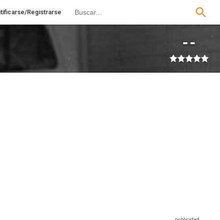
tificarse/Registrarse
--