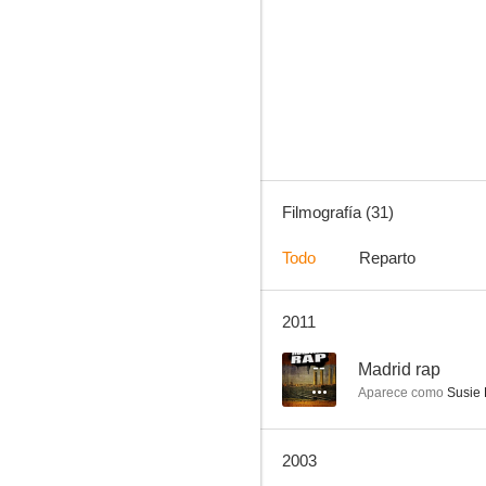
Abel Ferrara: Not Guilty
--
Filmografía (31)
Todo
Reparto
2011
Raquel
--
--
Madrid rap
Aparece como
Susie 
2003