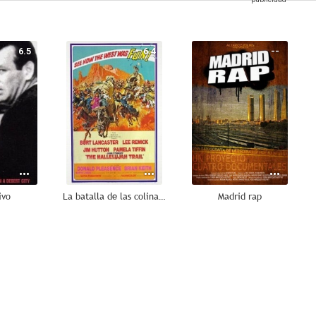
6.5
6.4
--
ivo
La batalla de las colinas del whisky
Madrid rap
--
--
--