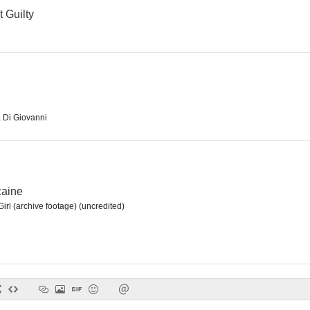
t Guilty
El candoroso picapleitos
Abrázame y sáciame de besos
En la boca d
--
--
 Di Giovanni
caine
Girl (archive footage) (uncredited)
Para aquellos que se sienten jóvenes
The Lively Set
En busca d