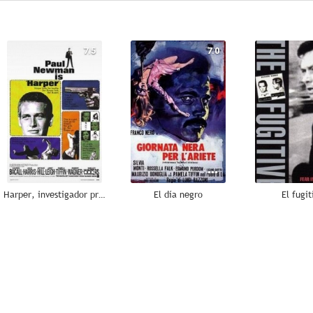
7.5
7.0
Harper, investigador privado
El día negro
El fugit
--
--