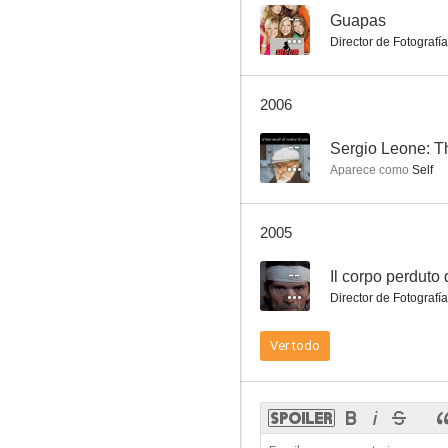
--
Guapas
Director de Fotografía
La muerte y la doncella
2006
7.3
--
Sergio Leone: T
Aparece como
Self
2005
--
Il corpo perduto 
Director de Fotografía
Mamma Roma
Ver todo
7.0