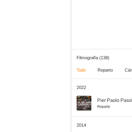
El verdugo
5.6
Filmografía (138)
Todo
Reparto
Cá
2022
Saló, o los 120 días de Sodoma
8.0
--
Pier Paolo Paso
Reparto
2014