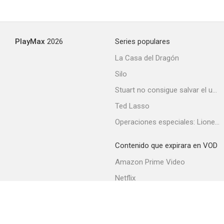
¡Dios mío, cómo he caído tan bajo!
PlayMax
2026
Series populares
--
La Casa del Dragón
Silo
Stuart no consigue salvar el universo
Ted Lasso
Operaciones especiales: Lioness
Contenido que expirara en VOD
Los amores de Paolo
Amazon Prime Video
--
Netflix
Filmin
Movistar+