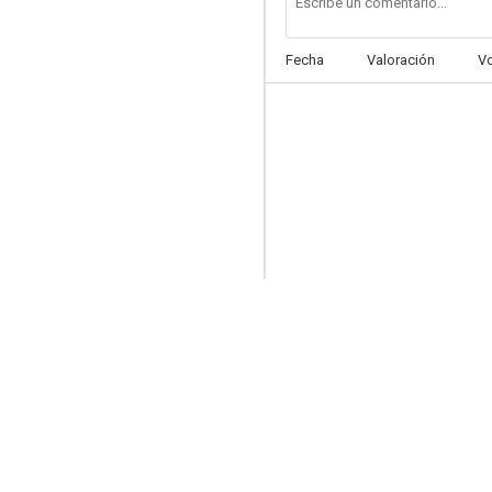
Fecha
Valoración
V
Pocilga
6.6
Pasqualino: Siete bellezas
6.5