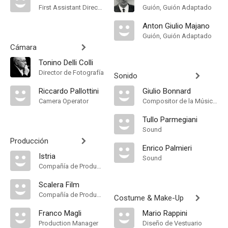
First Assistant Director
Guión, Guión Adaptado
Anton Giulio Majano
Guión, Guión Adaptado
Cámara
Tonino Delli Colli
Director de Fotografía
Sonido
Riccardo Pallottini
Giulio Bonnard
Camera Operator
Compositor de la Música Original
Tullo Parmegiani
Sound
Producción
Enrico Palmieri
Istria
Sound
Compañía de Produccion
Scalera Film
Compañía de Produccion
Costume & Make-Up
Franco Magli
Mario Rappini
Production Manager
Diseño de Vestuario