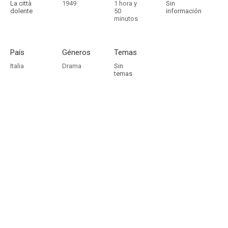
La città
1949
1 hora y
Sin
dolente
50
información
minutos
País
Géneros
Temas
Italia
Drama
Sin
temas