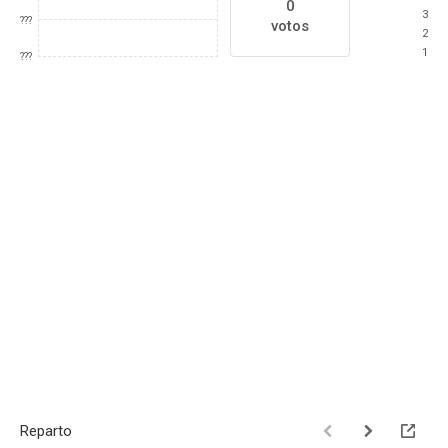
0
3
???
votos
2
1
???
Reparto