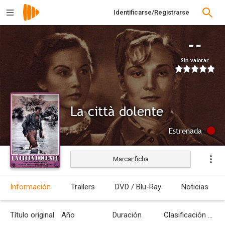
Identificarse/Registrarse
--
Sin valorar
La città dolente
Estrenada
Marcar ficha
Información
Trailers
DVD / Blu-Ray
Noticias
Título original
Año
Duración
Clasificación por edades