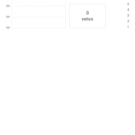
5
???
4
0
3
???
votos
2
1
???