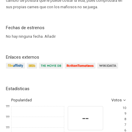
cambio de postura que le puede costar la vida, pues comprobará en
sus propias carnes que con los mafiosos no se juega.
Fechas de estrenos
No hay ninguna fecha.
Añadir
Enlaces externos
Estadísticas
Popularidad
Votos
???
10
9
--
???
8
7
???
6