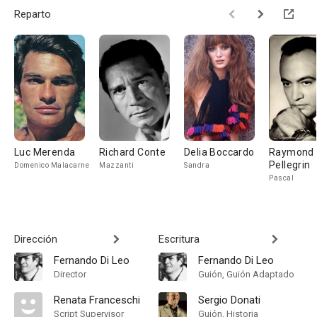
Reparto
Luc Merenda
Richard Conte
Delia Boccardo
Raymond
Pellegrin
Domenico Malacarne
Mazzanti
Sandra
Pascal
Dirección
Escritura
Fernando Di Leo
Fernando Di Leo
Director
Guión, Guión Adaptado
Renata Franceschi
Sergio Donati
Script Supervisor
Guión, Historia