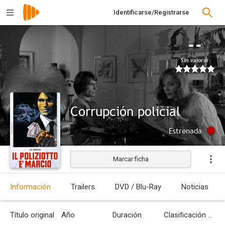
Identificarse/Registrarse
--
Sin valorar
Corrupción policial
Estrenada
Marcar ficha
Información
Trailers
DVD / Blu-Ray
Noticias
Título original
Año
Duración
Clasificación por edades