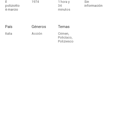
Il
1974
1 hora y
Sin
poliziotto
34
información
è marcio
minutos
País
Géneros
Temas
Italia
Acción
Crimen
,
Policíaco
,
Poliziesco