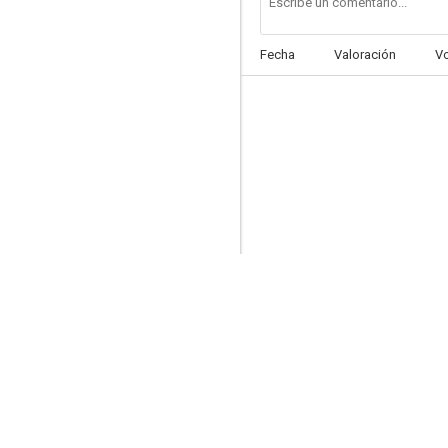
Fecha
Valoración
V
Una pistola para un policía
--
Gli amici di Nick Hezard
--