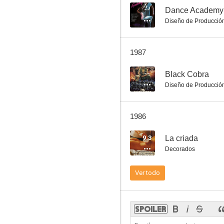
--
Dance Academy
Diseño de Producció
Gunan, el guerrero
1987
--
--
Black Cobra
Diseño de Producció
1986
9.3
La criada
Decorados
Black Cobra
Ver todo
--