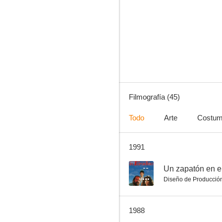
Inferno
4.5
Filmografía (45)
Todo
Arte
Costum
1991
Vacaciones para matar
3.0
--
Un zapatón en e
Diseño de Producció
1988