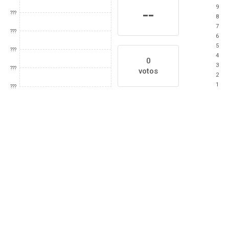
9
--
???
8
7
???
6
5
???
4
0
3
???
votos
2
1
???