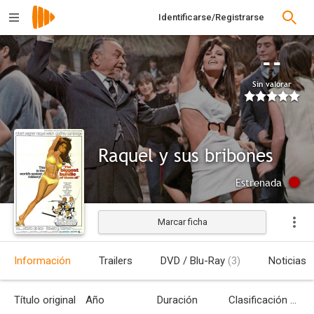
Identificarse/Registrarse
--
Sin valorar
Raquel y sus bribones
Estrenada
Marcar ficha
Información
Trailers
DVD / Blu-Ray
(3)
Noticias
Título original
Año
Duración
Clasificación por edades