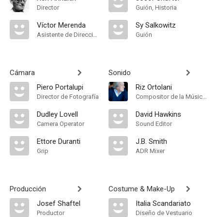
Director
Guión, Historia
Víctor Merenda
Sy Salkowitz
Asistente de Dirección
Guión
Cámara
Sonido
Piero Portalupi
Riz Ortolani
Director de Fotografía
Compositor de la Música Original
Dudley Lovell
David Hawkins
Camera Operator
Sound Editor
Ettore Duranti
J.B. Smith
Grip
ADR Mixer
Producción
Costume & Make-Up
Josef Shaftel
Italia Scandariato
Productor
Diseño de Vestuario