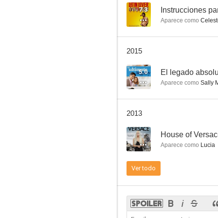
7.3
Aparece como
Celest
Derecho a morir
2015
8.0
5.0
El legado absol
Aparece como
Sally 
2013
--
House of Versa
Aparece como
Lucia
Bandolero
Ver todo
7.8