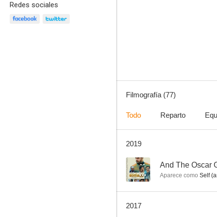
Redes sociales
Instrucciones para ser un latin lover
10
Filmografía (77)
Todo
Reparto
Equ
2019
El trotamundos
8.0
--
And The Oscar G
Aparece como
Self (a
2017