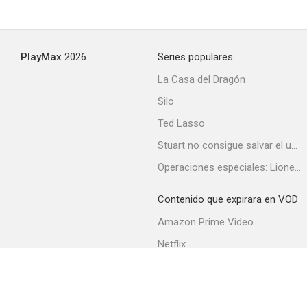
Raquel Welch: This Girl's Back in Town
PlayMax
2026
Series populares
--
La Casa del Dragón
Silo
Ted Lasso
Stuart no consigue salvar el universo
Operaciones especiales: Lioness
Contenido que expirara en VOD
Kansas City Bomber
Amazon Prime Video
--
Netflix
Filmin
Movistar+