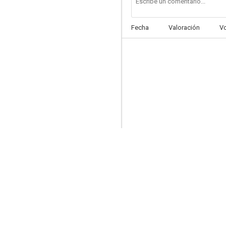
Fecha
Valoración
V
Spin City
7.5
El show de los Teleñecos
7.3