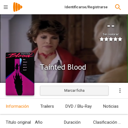
Identificarse/Registrarse
--
Sin valorar
Tainted Blood
Marcar ficha
Estrenada
Información
Trailers
DVD / Blu-Ray
Noticias
Título original
Año
Duración
Clasificación por edades