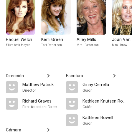
Raquel Welch
Kerri Green
Alley Mills
Joan Van 
Elizabeth Hayes
Tori Pattersen
Mrs. Patterson
Mrs. Drew
Dirección
Escritura
Matthew Patrick
Ginny Cerrella
Director
Guión
Richard Graves
Kathleen Knutsen Rowell
First Assistant Director
Guión
Kathleen Rowell
Guión
Cámara