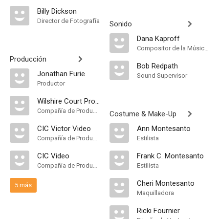
Billy Dickson
Director de Fotografía
Sonido
Dana Kaproff
Compositor de la Música Original, Música
Producción
Bob Redpath
Jonathan Furie
Sound Supervisor
Productor
Wilshire Court Productions
Compañía de Produccion
Costume & Make-Up
CIC Victor Video
Ann Montesanto
Compañía de Produccion
Estilista
CIC Video
Frank C. Montesanto
Compañía de Produccion
Estilista
Cheri Montesanto
5 más
Maquilladora
Ricki Fournier