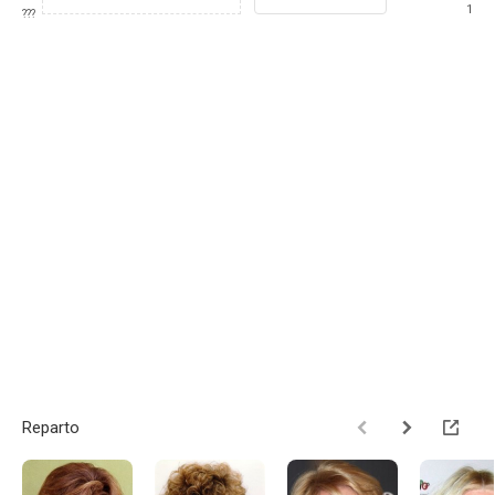
1
???
Reparto