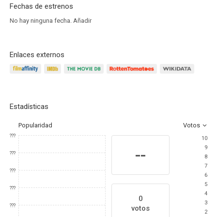
Fechas de estrenos
No hay ninguna fecha.
Añadir
Enlaces externos
Estadísticas
Popularidad
Votos
???
10
9
--
???
8
7
???
6
5
???
4
0
3
???
votos
2