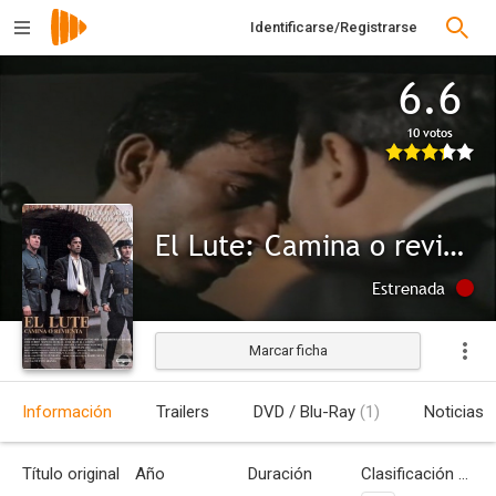
Identificarse/Registrarse
6.6
10 votos
El Lute: Camina o revienta
Estrenada
Marcar ficha
Información
Trailers
DVD / Blu-Ray
(1)
Noticias
Título original
Año
Duración
Clasificación por edades