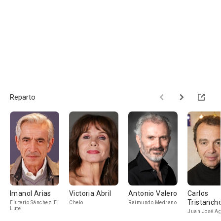
Reparto
Imanol Arias
Victoria Abril
Antonio Valero
Carlos
Tristanch
Eluterio Sánchez 'El
Chelo
Raimundo Medrano
Lute'
Juan José A