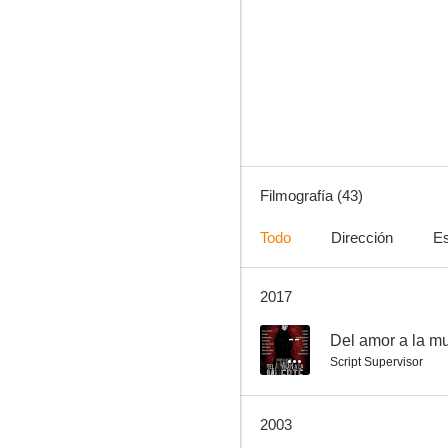
Accattone
6.2
Filmografía (43)
Todo
Dirección
Es
2017
¡Scalps! Venganza india
5.5
--
Del amor a la m
Script Supervisor
2003