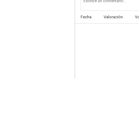
Fecha
Valoración
V
La encadenada
--
Un soltero con mucha cuerda (Atado)
--