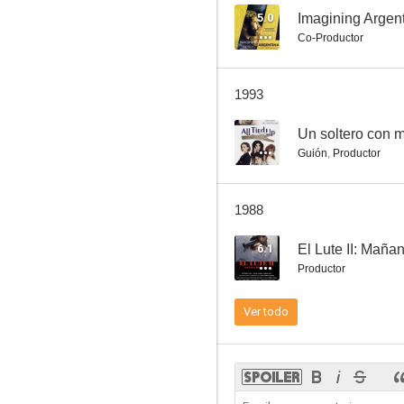
5.0
Imagining Argen
Co-Productor
Apache Kid
1993
5.0
--
Un soltero con 
Guión
,
Productor
1988
6.1
El Lute II: Mañan
Productor
Imagining Argentina
Ver todo
3.5