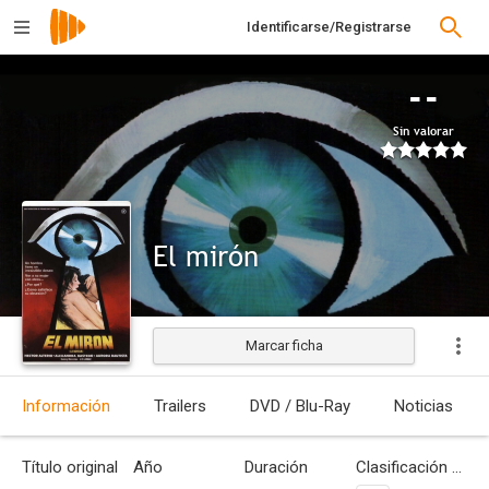
Identificarse/Registrarse
--
Sin valorar
El mirón
Marcar ficha
Estrenada
Información
Trailers
DVD / Blu-Ray
Noticias
Título original
Año
Duración
Clasificación por edades