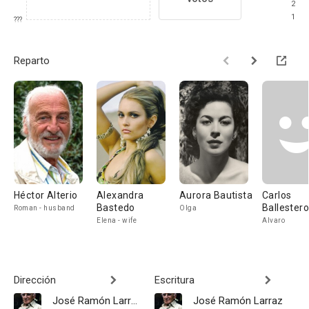
2
1
???
Reparto
Héctor Alterio
Alexandra
Aurora Bautista
Carlos
Bastedo
Ballester
Roman - husband
Olga
Elena - wife
Alvaro
Dirección
Escritura
José Ramón Larraz
José Ramón Larraz