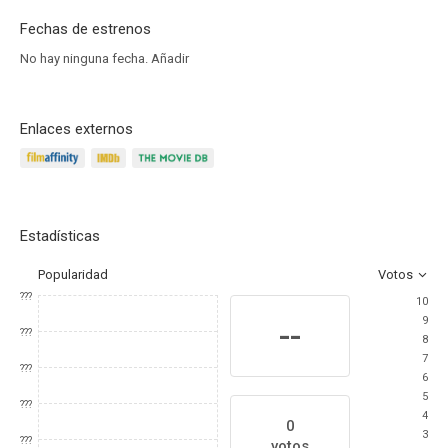
Fechas de estrenos
No hay ninguna fecha.
Añadir
Enlaces externos
Estadísticas
Popularidad
Votos
???
10
9
--
???
8
7
???
6
5
???
4
0
3
???
votos