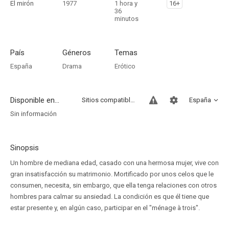
El mirón
1977
1 hora y
16+
36
minutos
País
Géneros
Temas
España
Drama
Erótico
Disponible en...
Sitios compatibles
España
Sin información
Sinopsis
Un hombre de mediana edad, casado con una hermosa mujer, vive con
gran insatisfacción su matrimonio. Mortificado por unos celos que le
consumen, necesita, sin embargo, que ella tenga relaciones con otros
hombres para calmar su ansiedad. La condición es que él tiene que
estar presente y, en algún caso, participar en el "ménage à trois".