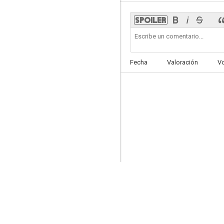
Amor bajo cero
Fecha
Valoración
V
--
La trucha
--