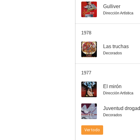
--
Gulliver
Dirección Artística
Haz la loca... no la guerra
1978
6.0
7.0
Las truchas
Decorados
1977
--
El mirón
Dirección Artística
Margarita se llama mi amor
--
Juventud droga
5.0
Decorados
Ver todo