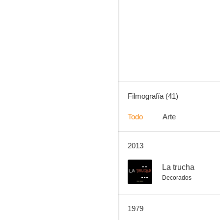
Las chicas de la Cruz Roja
7.0
Filmografía (41)
Todo
Arte
2013
La hora incógnita
6.5
--
La trucha
Decorados
1979