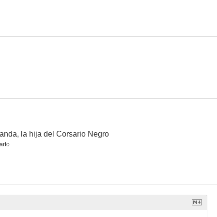
Willy Fog: la vuelta al mundo en 80 días
Posición avanzada
La busca
4.5
4.0
--
anda, la hija del Corsario Negro
arto
Willy Fog en 20.000 leguas de viaje submarino
El perro
Mortadelo y Filemón: Dos vaqueros chapuceros
--
--
--