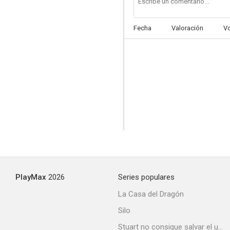
Fecha
Valoración
V
Siempre hay un camino a la derecha
--
PlayMax
2026
Series populares
El violador y sus mujeres a la sombra de un recuerdo
La Casa del Dragón
--
Silo
Stuart no consigue salvar el universo