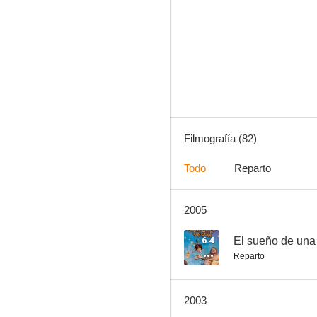
Turno de oficio
7.3
Filmografía (82)
Todo
Reparto
2005
Sandokan
6.6
6.4
El sueño de una
Reparto
2003