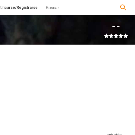
tificarse/Registrarse
--