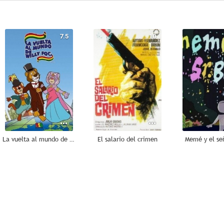
7.5
10
La vuelta al mundo de Willy Fog
El salario del crimen
Memé y el se
8.0
7.8