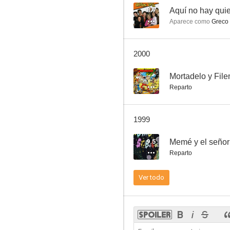
8.7
Aquí no hay quie
Aparece como
Greco
El Lute: Camina o revienta
2000
5.0
--
Mortadelo y Fil
Reparto
1999
9.5
Memé y el señor
Reparto
La huella del crimen: El crimen del Capitán Sánchez
Ver todo
--