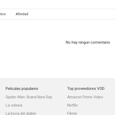
otos
Afinidad
Colón pirata
La huella del crimen
Pasión pro
--
--
No hay ningun comentario.
Peliculas populares
Top proveedores VOD
El ladrido
Uno del millón de muertos
La espu
Spider-Man: Brand New Day
Amazon Prime Video
--
--
La odisea
Netflix
La boca del diablo
Filmin