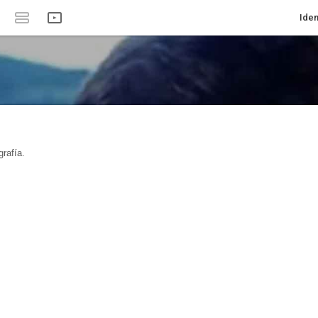
Iden
rafía.