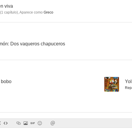
n viva
(
1
capítulo
)
,
Aparece como
Greco
El sueño de una noche de San Juan
Los camioneros
5.0
5.0
emón: Dos vaqueros chapuceros
 bobo
9.5
Yol
Rep
La leyenda del tambor
Garringo
--
--