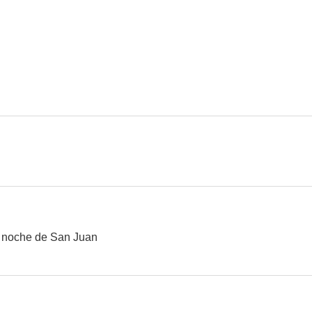
Los pajaritos
Willy Fog 2
7.2
7.0
El extraño viaje
Los músicos
Cervan
6.4
6.4
 noche de San Juan