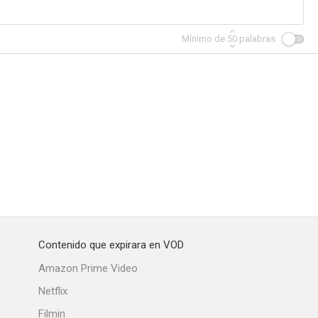
Mínimo de
50
palabras
hibida
Despido improcedente
Cabo de vara
--
--
--
Contenido que expirara en VOD
ela
El libro de buen amor II
Guerreras verdes
Amazon Prime Video
--
--
--
Netflix
Filmin