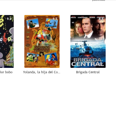
9.5
9.5
8.6
ñor bobo
Yolanda, la hija del Corsario Negro
Brigada Central
7.7
7.5
7.5