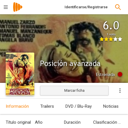
Identificarse/Registrarse
6.0
1 voto
Posición avanzada
Estrenada
Marcar ficha
Información
Trailers
DVD / Blu-Ray
Noticias
Título original
Año
Duración
Clasificación por edades