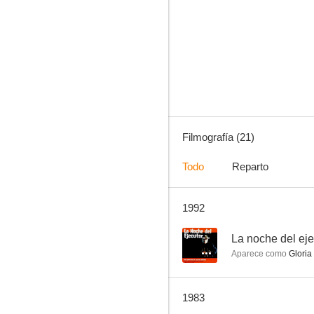
El Cid cabreador
--
Filmografía (21)
Todo
Reparto
1992
Si las mujeres mandaran (o mandasen)
--
--
La noche del eje
Aparece como
Gloria
1983