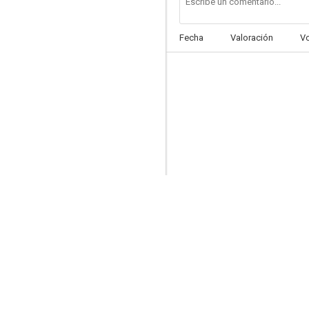
Fecha
Valoración
V
Bochorno
--
No dispares contra mí