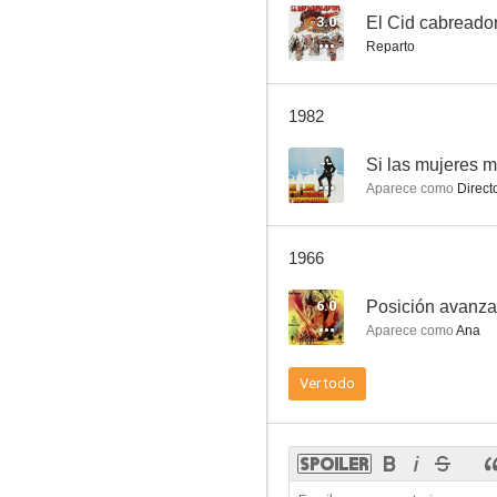
3.0
El Cid cabreado
Reparto
Eva 63
1982
--
--
Si las mujeres 
Aparece como
Direct
1966
6.0
Posición avanz
Aparece como
Ana
Nuevas amistades
Ver todo
--