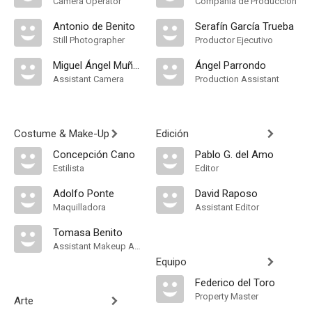
Camera Operator
Compañía de Produccion
Antonio de Benito
Serafín García Trueba
Still Photographer
Productor Ejecutivo
Miguel Ángel Muñoz
Ángel Parrondo
Assistant Camera
Production Assistant
Costume & Make-Up
Edición
Concepción Cano
Pablo G. del Amo
Estilista
Editor
Adolfo Ponte
David Raposo
Maquilladora
Assistant Editor
Tomasa Benito
Assistant Makeup Artist
Equipo
Federico del Toro
Property Master
Arte