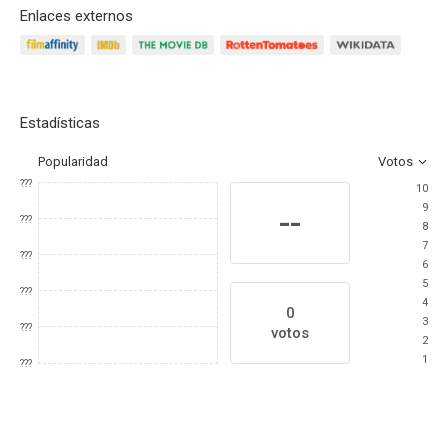
Enlaces externos
Estadísticas
Popularidad
Votos
???
10
9
--
???
8
7
???
6
5
???
4
0
3
???
votos
2
1
???