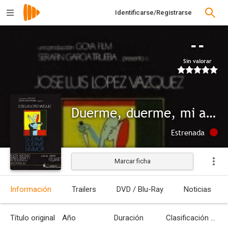
Identificarse/Registrarse
--
Sin valorar
Duerme, duerme, mi amor
Estrenada
Marcar ficha
Información
Trailers
DVD / Blu-Ray
Noticias
Título original
Año
Duración
Clasificación por edades