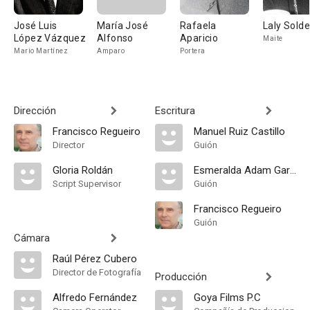
José Luis
María José
Rafaela
Laly Solde
López Vázquez
Alfonso
Aparicio
Maite
Mario Martínez
Amparo
Portera
Dirección
Escritura
Francisco Regueiro
Manuel Ruiz Castillo
Director
Guión
Gloria Roldán
Esmeralda Adam García
Script Supervisor
Guión
Francisco Regueiro
Guión
Cámara
Raúl Pérez Cubero
Director de Fotografía
Producción
Alfredo Fernández
Goya Films P.C