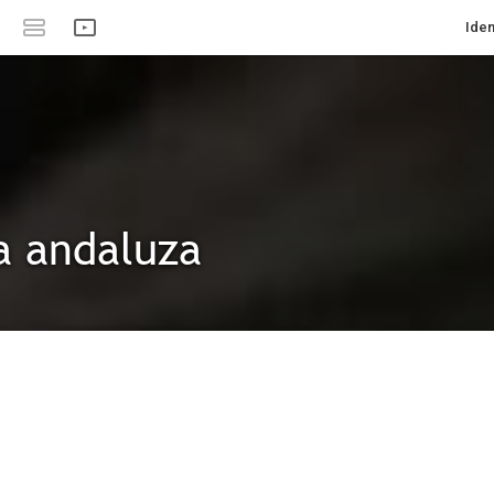
Iden
a andaluza