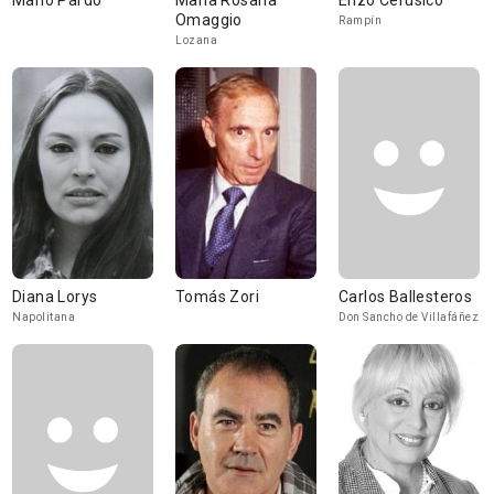
Mario Pardo
Maria Rosaria
Enzo Cerusico
Omaggio
Rampín
Lozana
Diana Lorys
Tomás Zori
Carlos Ballesteros
Napolitana
Don Sancho de Villafáñez