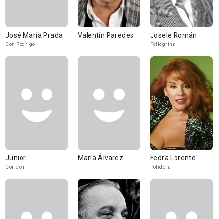
José María Prada
Valentín Paredes
Josele Román
Don Rodrigo
Pellegrina
Junior
María Álvarez
Fedra Lorente
Coridón
Polidora