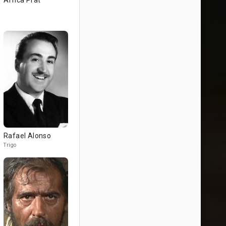
África Prat
Rafael Alonso
Trigo