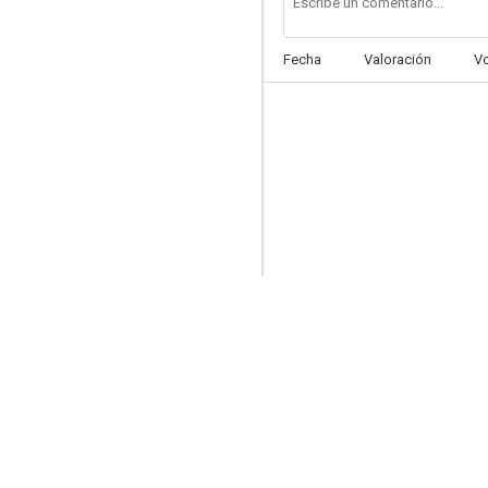
Fecha
Valoración
V
Puente aéreo
--
Un mito llamado...
--