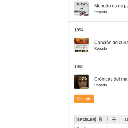
6.8
Menudo es mi p
Reparto
El perro
1994
--
--
Canción de cun
Reparto
1992
7.0
Reparto
Dos mejor que uno
Ver todo
--