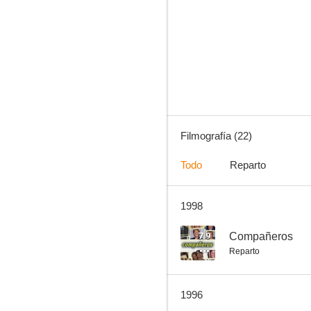
Crónicas del mal
6.5
Filmografía (22)
Todo
Reparto
1998
Las pícaras
4.0
7.9
Compañeros
Reparto
1996