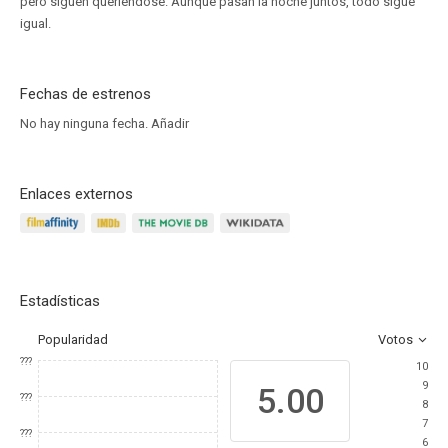
pero siguen queriéndose. Aunque pasan la noche juntos, todo sigue
igual.
Fechas de estrenos
No hay ninguna fecha.
Añadir
Enlaces externos
Estadísticas
Popularidad
Votos
???
10
9
5.00
???
8
7
???
6