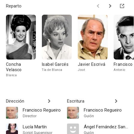
Reparto
Concha
Isabel Garcés
Javier Escrivá
Francisco
Velasco
Tía de Blanca
José
Antonio
Blanca
Dirección
Escritura
Francisco Regueiro
Francisco Regueiro
Director
Guión
Lucía Martín
Ángel Fernández Santos
Script Supervisor
Guión