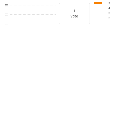
5
???
4
1
3
???
voto
2
1
???