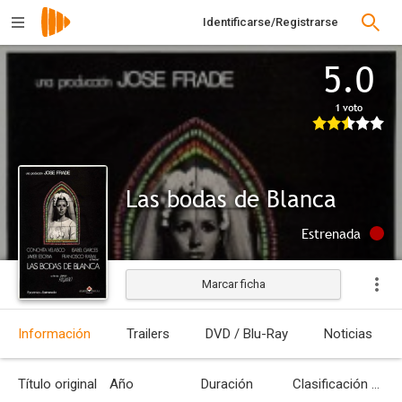
Identificarse/Registrarse
5.0
1 voto
Las bodas de Blanca
Estrenada
Marcar ficha
Información
Trailers
DVD / Blu-Ray
Noticias
Título original
Año
Duración
Clasificación por edades