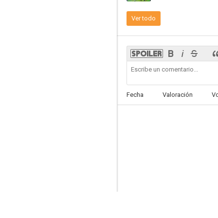
Ver todo
La lozana andaluza
--
Fecha
Valoración
V
Cómo matar a papá... sin hacerle daño
--