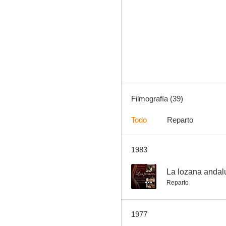
Salario para matar
6.5
Filmografía (39)
Todo
Reparto
1983
El apartamento de la tentación
4.5
--
La lozana andal
Reparto
1977