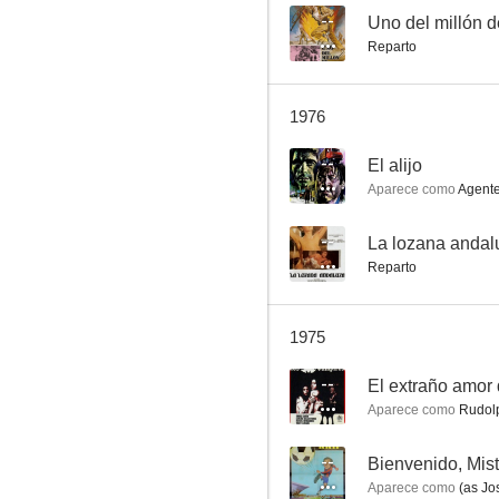
--
Uno del millón 
Reparto
El hombre que mató a Billy el Niño
1976
--
--
El alijo
Aparece como
Agente
--
La lozana andal
Reparto
1975
Gusanos de seda
--
El extraño amor 
--
Aparece como
Rudolp
--
Bienvenido, Mist
Aparece como
(as Jo