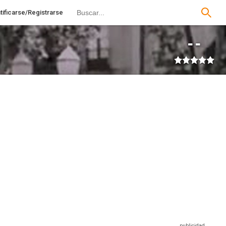
tificarse/Registrarse
--