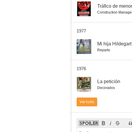
7.0
Tráfico de meno
Construction Manage
La vida alrededor
1977
--
9.0
Mi hija Hildegart
Reparto
1976
--
La petición
Decorados
Robo de diamantes
Ver todo
--