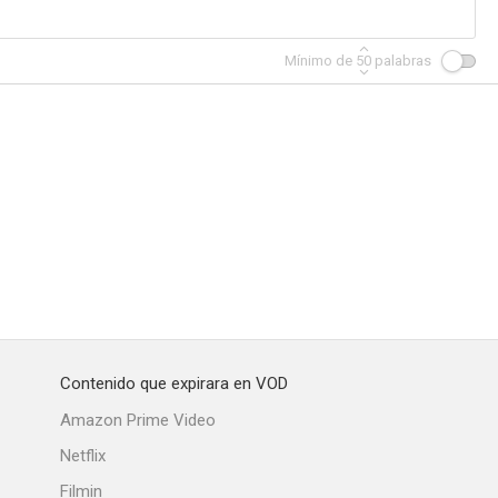
Mínimo de
50
palabras
¿Qué nos importa la revolución?
Juego de niños
Varietés
--
--
--
Contenido que expirara en VOD
 gitano
El desastre de Annual
Tibetana
Amazon Prime Video
--
--
--
Netflix
Filmin