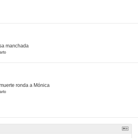
Cotolay (El niño y el lobo)
Amor bajo cero
Fray Escoba
--
--
--
sa manchada
arto
muerte ronda a Mónica
arto
No quiero perder la honra
Pasión salvaje
Hold-Up, instantánea de una corrupción
--
--
--