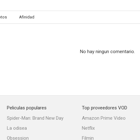
otos
Afinidad
Las señoritas de mala compañía
Dust in the Sun
--
--
No hay ningun comentario.
Peliculas populares
Top proveedores VOD
Blanca por fuera y Rosa por dentro
El demonio de los celos
El mesón del
Spider-Man: Brand New Day
Amazon Prime Video
--
--
La odisea
Netflix
Obsession
Filmin