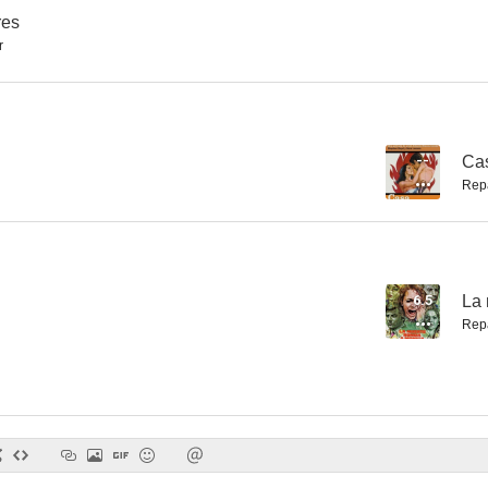
res
r
La verbena de la Paloma
El castillo de Fu Manchú
--
--
--
Ca
Rep
6.5
La 
Rep
Casa manchada
La petición
--
--