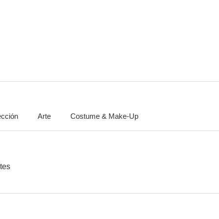
¡Se armó el belén!
¿Dónde vas triste de ti?
Tómbo
6.8
6.5
ección
Arte
Costume & Make-Up
Los dinamiteros
La muerte ronda a Mónica
La semana de
6.0
5.5
tes