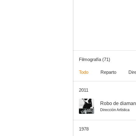
Búsqueme a esa chica
7.0
Filmografía (71)
Todo
Reparto
Dir
2011
¡Adiós, Mimí Pompón!
6.0
--
Robo de diaman
Dirección Artística
1978