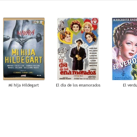
9.0
9.0
Mi hija Hildegart
El día de los enamorados
El verd
7.5
7.4