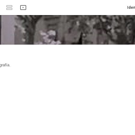
Iden
rafía.