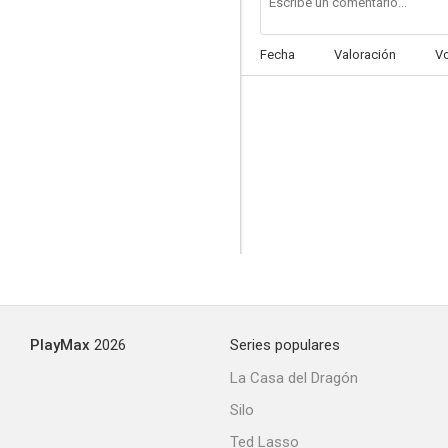
Fecha
Valoración
V
No encontré rosas para mi madre
--
PlayMax
2026
Series populares
Celos
La Casa del Dragón
--
Silo
Ted Lasso