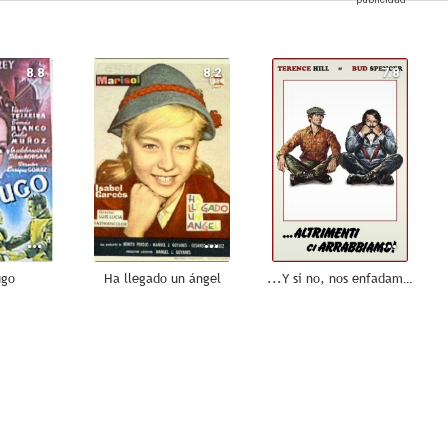
8.8
8.2
7.8
ugo
Ha llegado un ángel
...Y si no, nos enfadamos
7.4
7.1
7.0