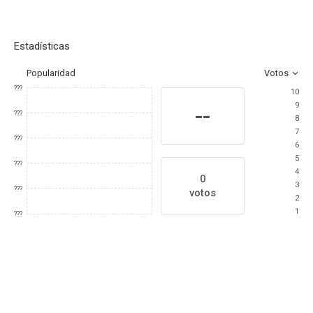
Estadísticas
Popularidad
Votos
???
10
9
--
???
8
7
???
6
5
???
4
0
3
???
votos
2
1
???