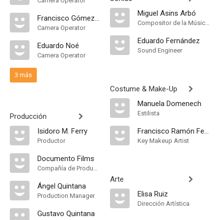
Camera Operator
Miguel Asins Arbó
Francisco Gómez Conde
Compositor de la Música Original, Música
Camera Operator
Eduardo Fernández
Eduardo Noé
Sound Engineer
Camera Operator
3 más
Costume & Make-Up
Manuela Domenech
Estilista
Producción
Isidoro M. Ferry
Francisco Ramón Ferrer
Productor
Key Makeup Artist
Documento Films
Compañía de Produccion
Arte
Ángel Quintana
Elisa Ruiz
Production Manager
Dirección Artística
Gustavo Quintana