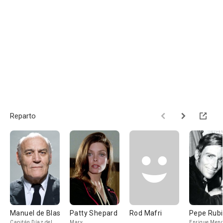
Reparto
Manuel de Blas
Patty Shepard
Rod Mafri
Pepe Rub
Capitán Díaz del
Mary
Enrique Men