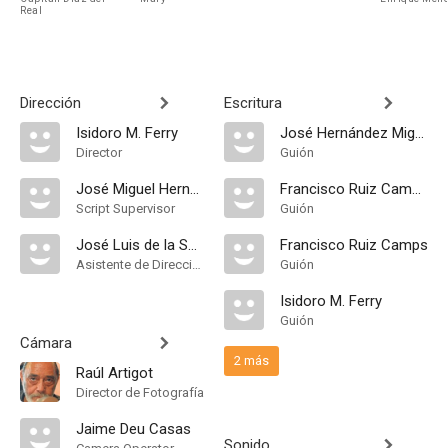
Real
Dirección
Escritura
Isidoro M. Ferry
José Hernández Miguel
Director
Guión
José Miguel Hernán
Francisco Ruiz Campos
Script Supervisor
Guión
José Luis de la Serna
Francisco Ruiz Camps
Asistente de Dirección
Guión
Isidoro M. Ferry
Guión
Cámara
2 más
Raúl Artigot
Director de Fotografía
Jaime Deu Casas
Sonido