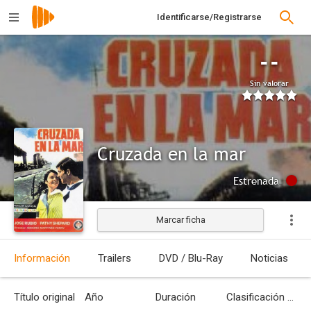
Identificarse/Registrarse
--
Sin valorar
Cruzada en la mar
Estrenada
Marcar ficha
Información
Trailers
DVD / Blu-Ray
Noticias
Título original
Año
Duración
Clasificación por edades