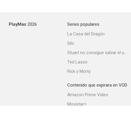
Angelina o el honor de un brigadier
PlayMax
2026
Series populares
--
La Casa del Dragón
Silo
Stuart no consigue salvar el universo
Ted Lasso
Rick y Morty
Contenido que expirara en VOD
Miedo al hombre
Amazon Prime Video
--
Movistar+
Netflix
Filmin