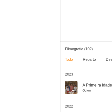
Historias para no dormir
8.0
Filmografía (102)
Todo
Reparto
Dir
2023
Juan y Manuela
7.0
--
A Primeira Idade
Guión
2022