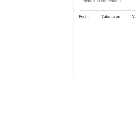
Fecha
Valoración
V
091, policía al habla
5.5
El muñeco (Historias para no dormir)
4.8