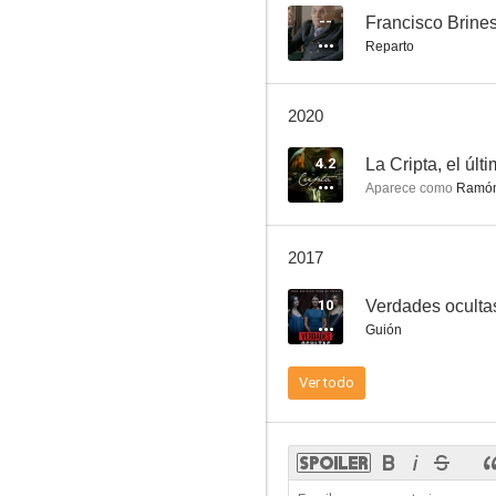
--
Francisco Brine
Reparto
Las muchachas de azul
2020
6.3
4.2
La Cripta, el últ
Aparece como
Ramó
2017
10
Verdades oculta
Guión
La prima Angélica
Ver todo
6.0