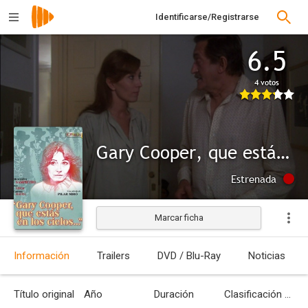
Identificarse/Registrarse
6.5
4 votos
Gary Cooper, que estás en los cielos...
Estrenada
Marcar ficha
Información
Trailers
DVD / Blu-Ray
Noticias
Título original
Año
Duración
Clasificación por edades