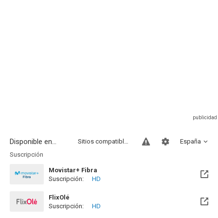
Disponible en...
Sitios compatibles
España
Suscripción
Movistar+ Fibra
Suscripción:
HD
Disponible hasta el Vie, 01 Ene 2100 (Quedan 73 años)
FlixOlé
Suscripción:
HD