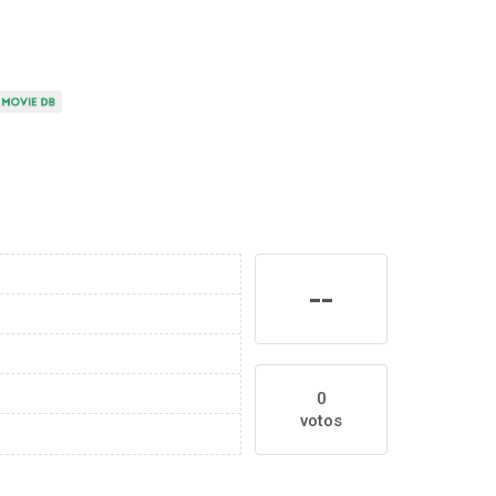
--
0
votos