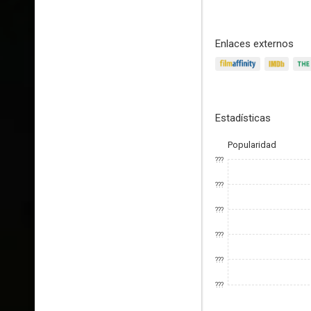
Enlaces externos
Estadísticas
Popularidad
???
???
???
???
???
???