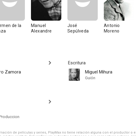
rmen de la
Manuel
José
Antonio
aza
Alexandre
Sepúlveda
Moreno
Escritura
ero Zamora
Miguel Mihura
Guión
Produccion
ación de películas y series, PlayMax no tiene relación alguna con el productor o el d