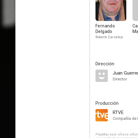
Fernando
Ca
Delgado
M
Roberto Zarzalejo
Dirección
Juan Guerr
Director
Producción
RTVE
Compañía de 
PlayMax solo ofrece inform