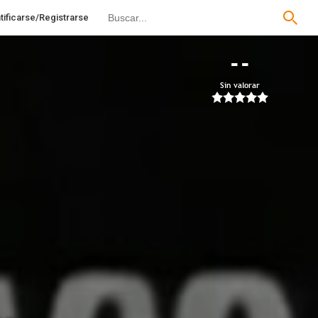
tificarse/Registrarse
--
Sin valorar