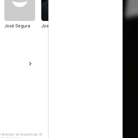
José Segura
José Vivó
José Blanch
Lola Cordó
irector de la película. El