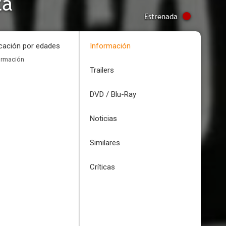
ta
Estrenada
icación por edades
Información
ormación
Trailers
DVD / Blu-Ray
Noticias
Similares
Críticas