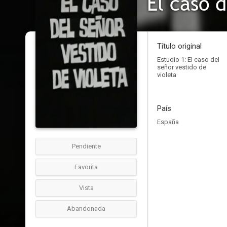
El caso d
Título original
Estudio 1: El caso del
señor vestido de
violeta
País
España
Pendiente
Favorita
Vista
Abandonada