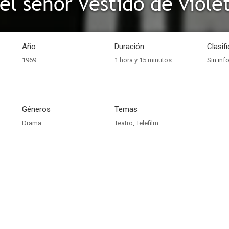
el señor vestido de viole
Año
Duración
Clasif
1969
1 hora y 15 minutos
Sin inf
Géneros
Temas
Drama
Teatro
,
Telefilm