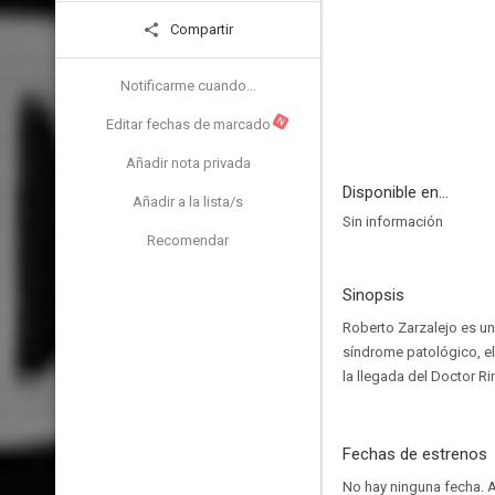
Compartir
Notificarme cuando...
N
Editar fechas de marcado
Añadir nota privada
Disponible en...
Añadir a la lista/s
Sin información
Recomendar
Sinopsis
Roberto Zarzalejo es un
síndrome patológico, el
la llegada del Doctor Ri
Fechas de estrenos
No hay ninguna fecha.
A