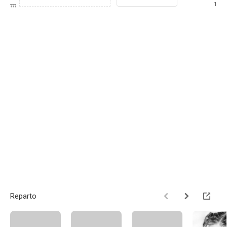
1
???
Reparto