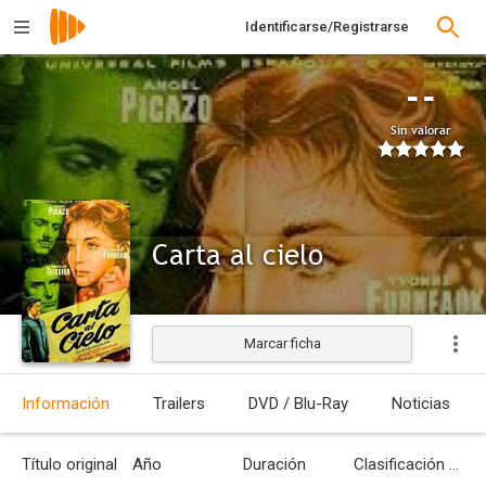
Identificarse/Registrarse
--
Sin valorar
Carta al cielo
Marcar ficha
Estrenada
Información
Trailers
DVD / Blu-Ray
Noticias
Título original
Año
Duración
Clasificación por edades