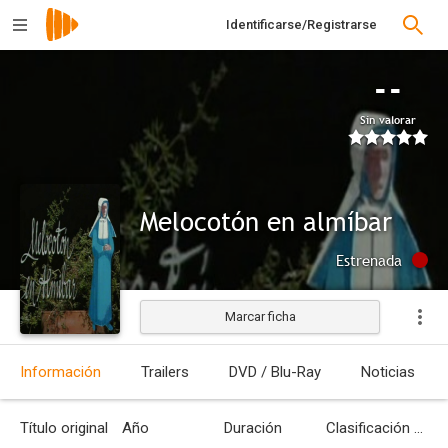
Identificarse/Registrarse
--
Sin valorar
Melocotón en almíbar
Estrenada
Marcar ficha
Información
Trailers
DVD / Blu-Ray
Noticias
Título original
Año
Duración
Clasificación por edades