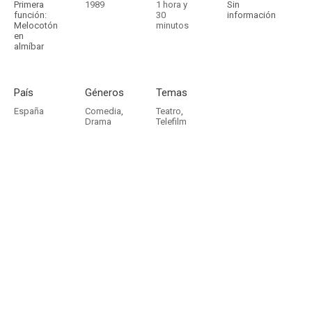
Primera
1989
1 hora y
Sin
función:
30
información
Melocotón
minutos
en
almíbar
País
Géneros
Temas
España
Comedia
,
Teatro
,
Drama
Telefilm