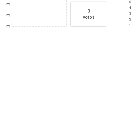
5
???
4
0
3
???
votos
2
1
???