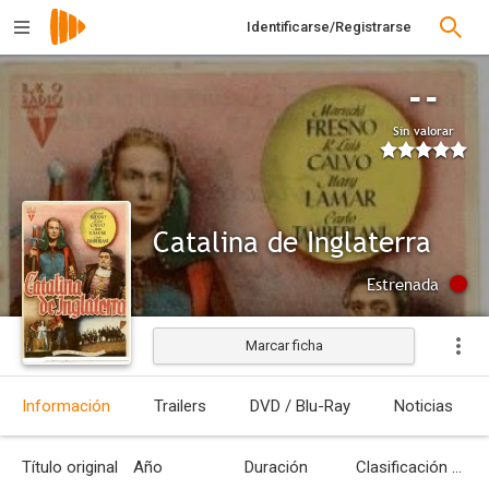
Identificarse/Registrarse
--
Sin valorar
Catalina de Inglaterra
Estrenada
Marcar ficha
Información
Trailers
DVD / Blu-Ray
Noticias
Título original
Año
Duración
Clasificación por edades