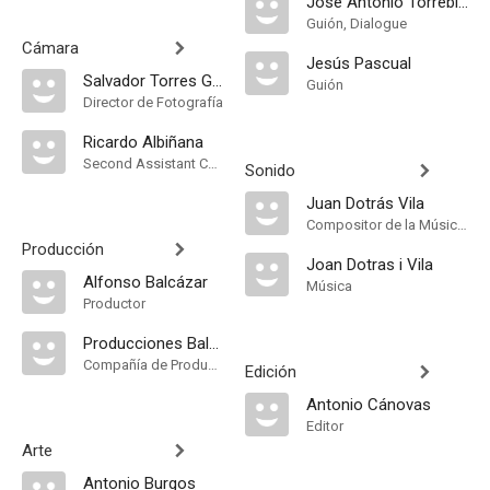
José Antonio Torreblanca
Guión, Dialogue
Cámara
Jesús Pascual
Salvador Torres Garriga
Guión
Director de Fotografía
Ricardo Albiñana
Second Assistant Camera
Sonido
Juan Dotrás Vila
Compositor de la Música Original
Producción
Joan Dotras i Vila
Alfonso Balcázar
Música
Productor
Producciones Balcázar
Compañía de Produccion
Edición
Antonio Cánovas
Editor
Arte
Antonio Burgos