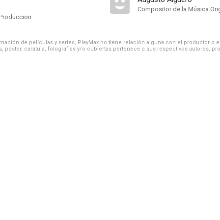
Compositor de la Música Orig
Produccion
ación de películas y series, PlayMax no tiene relación alguna con el productor o el d
, póster, carátula, fotografías y/o cubiertas pertenece a sus respectivos autores, pr