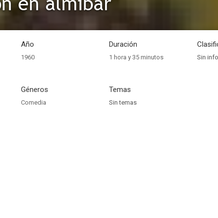
n en almíbar
Año
Duración
Clasif
1960
1 hora y 35 minutos
Sin inf
Géneros
Temas
Comedia
Sin temas