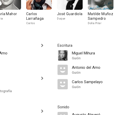
ría Mahor
Carlos
José Guardiola
Matilde Muñoz
Larrañaga
Sampedro
ia
Duque
Carlos
Doña Pilar
Escritura
 Amo
Miguel Mihura
Guión
Antonio del Amo
Guión
Carlos Sampelayo
Guión
tografía
Sonido
Augusto Algueró