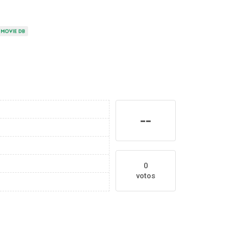
--
0
votos