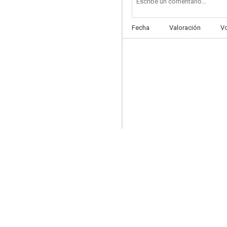
Fecha
Valoración
V
Un dólar para Sartana
--
S.I.D. contra Kocesky
--