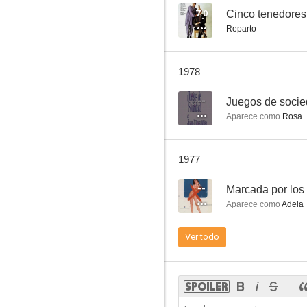
7.0
Cinco tenedores
Reparto
Mauricio, mon amour
1978
--
--
Juegos de soci
Aparece como
Rosa
1977
--
Marcada por los
Aparece como
Adela
La rebelión de las muertas
Ver todo
--