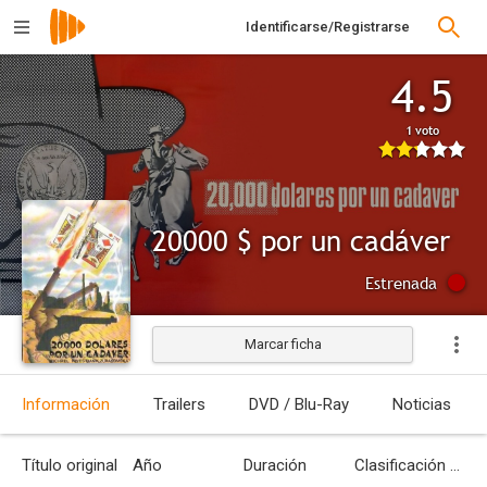
Identificarse/Registrarse
4.5
1 voto
20000 $ por un cadáver
Estrenada
Marcar ficha
Información
Trailers
DVD / Blu-Ray
Noticias
Título original
Año
Duración
Clasificación por edades