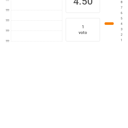
4.50
???
8
7
???
6
5
???
4
1
3
???
voto
2
1
???