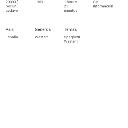
20000 $
1969
1 hora y
Sin
por un
21
información
cadáver
minutos
País
Géneros
Temas
España
Western
Spaghetti
Western