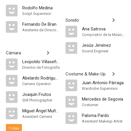
Rodolfo Medina
Script Supervisor
Sonido
Fernando De Bran
Ana Satrova
Asistente de Dirección
Compositor de la Música Original, Música
Jesús Jiménez
Sound Engineer
Cámara
Leopoldo Villaseñor
Director de Fotografía
Costume & Make-Up
Abelardo Rodríguez
Juan Antonio Párraga
Camera Operator
Wardrobe Supervisor
Joaquín Frutos
Mercedes de Segovia
Still Photographer
Costumer
Miguel Ángel Muñoz
Paloma Pardo
Assistant Camera
Assistant Makeup Artist
1 más