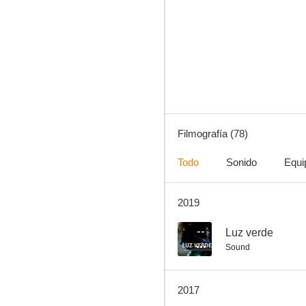
Más bonita que ninguna
7.5
Filmografía (78)
Todo
Sonido
Equi
2019
Dormir y ligar: todo es empezar
7.3
--
Luz verde
Sound
2017