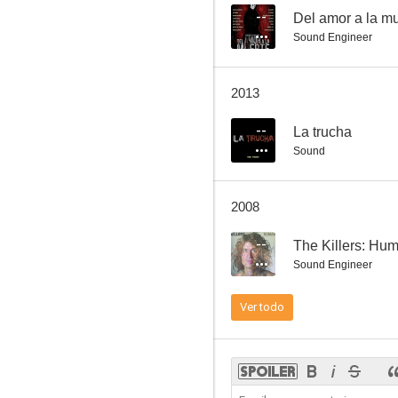
--
Del amor a la m
Sound Engineer
¡Vente a Alemania, Pepe!
2013
7.0
--
La trucha
Sound
2008
--
The Killers: Hu
Sound Engineer
Las truchas
Ver todo
7.0