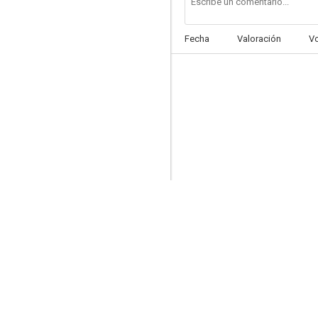
Fecha
Valoración
V
En un lugar de La Manga
7.0
La residencia
6.9