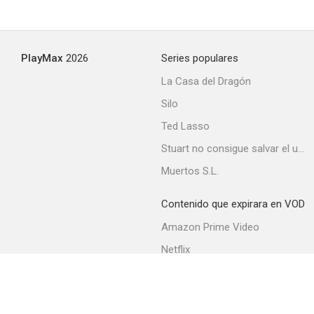
Nosotros, los decentes
PlayMax
2026
Series populares
--
La Casa del Dragón
Silo
Ted Lasso
Stuart no consigue salvar el universo
Muertos S.L.
Contenido que expirara en VOD
El amor del capitán Brando
Amazon Prime Video
--
Netflix
Filmin
Movistar+