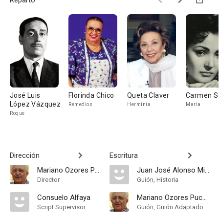
Reparto
José Luis
Florinda Chico
Queta Claver
Carmen Se
López Vázquez
Remedios
Herminia
Maria
Roque
Dirección
Escritura
Mariano Ozores Puchol
Juan José Alonso Millán
Director
Guión, Historia
Consuelo Alfaya
Mariano Ozores Puchol
Script Supervisor
Guión, Guión Adaptado