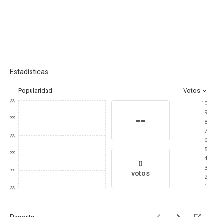
Estadísticas
Popularidad
Votos
???
10
9
--
???
8
7
???
6
5
???
4
0
3
???
votos
2
1
???