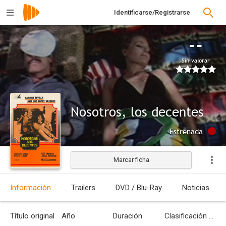
Identificarse/Registrarse
--
Sin valorar
Nosotros, los decentes
Estrenada
Marcar ficha
Información
Trailers
DVD / Blu-Ray
Noticias
Título original
Año
Duración
Clasificación por edades