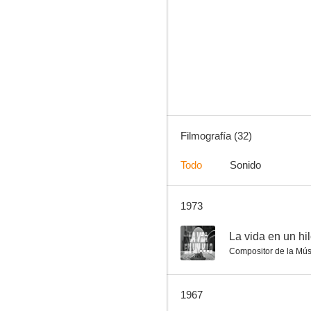
El guardián del paraíso
5.7
Filmografía (32)
Todo
Sonido
1973
El último caballo
--
--
La vida en un hi
Compositor de la Mús
1967