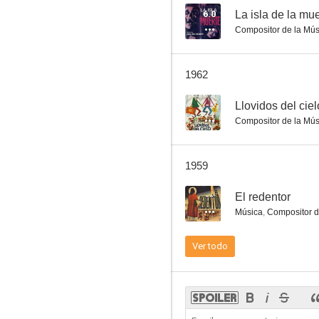
6.0
La isla de la mu
Compositor de la Mús
Llovidos del cielo
1962
--
--
Llovidos del ciel
Compositor de la Mús
1959
--
El redentor
Música
,
Compositor d
Tarde de toros
Ver todo
--