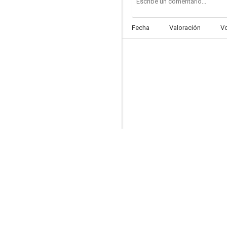
Fecha
Valoración
V
Alta costura
--
Cuento de hadas
--