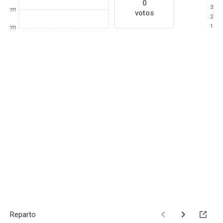
0
3
???
votos
2
1
???
Reparto