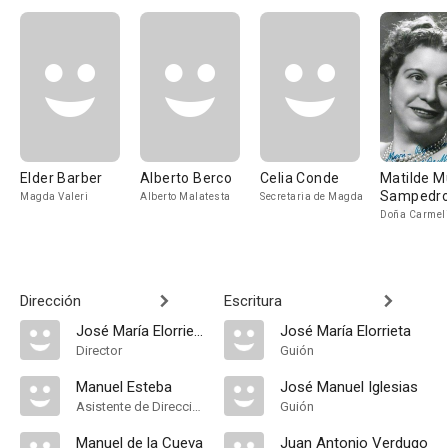
Elder Barber
Alberto Berco
Celia Conde
Matilde 
Sampedr
Magda Valeri
Alberto Malatesta
Secretaria de Magda
Doña Carmeli
Dirección
Escritura
José María Elorrieta
José María Elorrieta
Director
Guión
Manuel Esteba
José Manuel Iglesias
Asistente de Dirección
Guión
Manuel de la Cueva
Juan Antonio Verdugo