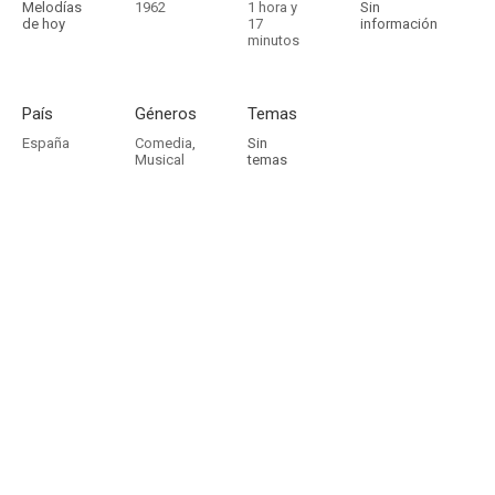
Melodías
1962
1 hora y
Sin
de hoy
17
información
minutos
País
Géneros
Temas
España
Comedia
,
Sin
Musical
temas