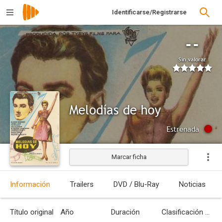
Identificarse/Registrarse
--
Sin valorar
Melodías de hoy
Estrenada
Marcar ficha
Información
Trailers
DVD / Blu-Ray
Noticias
Título original
Año
Duración
Clasificación por edades