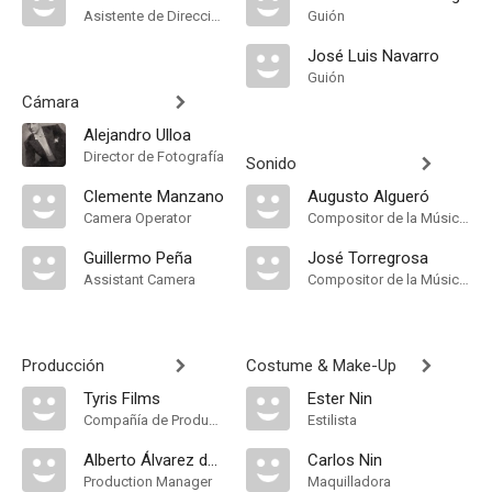
Asistente de Dirección
Guión
José Luis Navarro
Guión
Cámara
Alejandro Ulloa
Director de Fotografía
Sonido
Clemente Manzano
Augusto Algueró
Camera Operator
Compositor de la Música Original, Música
Guillermo Peña
José Torregrosa
Assistant Camera
Compositor de la Música Original, Música
Producción
Costume & Make-Up
Tyris Films
Ester Nin
Compañía de Produccion
Estilista
Alberto Álvarez de Cienfuegos
Carlos Nin
Production Manager
Maquilladora