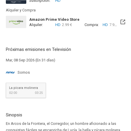
Suscripción:
HD
Alquiler y Compra
Amazon Prime Video Store
Alquiler:
HD
2.99 €
Compra:
HD
7.99 €
Próximas emisiones en Televisión
Mar, 08 Sep 2026 (En 31 días)
Somos
La pícara molinera
02:00
03:25
Sinopsis
En Arcos de la Frontera, el Corregidor, un hombre aficionado a las
conquistas fáciles se encapricha de Lucía, la bella y pícara molinera,