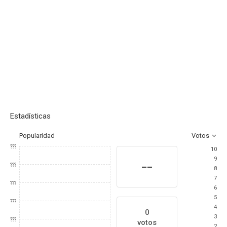
Estadísticas
Popularidad
Votos
???
10
9
--
???
8
7
???
6
5
???
4
0
3
???
votos
2