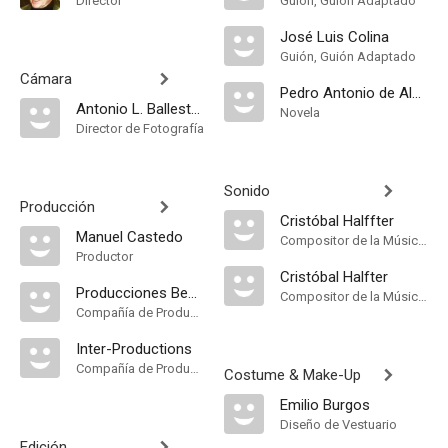
Director
Guión, Guión Adaptado
José Luis Colina
Guión, Guión Adaptado
Cámara
Pedro Antonio de Alarcón
Antonio L. Ballesteros
Novela
Director de Fotografía
Sonido
Producción
Cristóbal Halffter
Manuel Castedo
Compositor de la Música Original
Productor
Cristóbal Halfter
Producciones Benito Perojo
Compositor de la Música Original
Compañía de Produccion
Inter-Productions
Compañía de Produccion
Costume & Make-Up
Emilio Burgos
Diseño de Vestuario
Edición