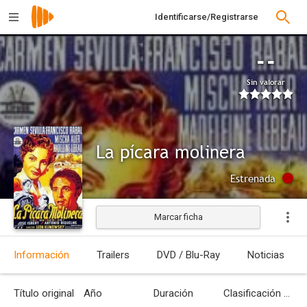
Identificarse/Registrarse
--
Sin valorar
La pícara molinera
Estrenada
Marcar ficha
Información
Trailers
DVD / Blu-Ray
Noticias
Título original
Año
Duración
Clasificación por edades