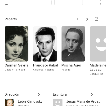
1
???
Reparto
Carmen Sevilla
Francisco Rabal
Mischa Auer
Madelein
Lebeau
Lucía Villanueva
Cristóbal Paterna
Pascual
Jacqueline
Dirección
Escritura
León Klimovsky
Jesús María de Arozamena